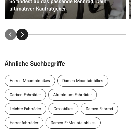
So findest du das passende Rennrad: Dein
ultimativer Kaufratgeber
Ähnliche Suchbegriffe
Herren Mountainbikes
Damen Mountainbikes
Carbon Fahrräder
Aluminium Fahrräder
Leichte Fahrräder
Crossbikes
Damen Fahrrad
Herrenfahrräder
Damen E-Mountainbikes