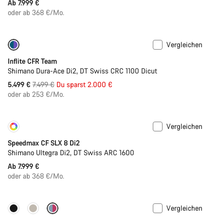
Ab 7.999 €
oder ab 368 €/Mo.
Vergleichen
-27%
Inflite CFR Team
Shimano Dura-Ace Di2, DT Swiss CRC 1100 Dicut
Ursprungspreis
5.499 €
7.499 €
Du sparst 2.000 €
oder ab 253 €/Mo.
Vergleichen
Konfigurieren
Neu
Speedmax CF SLX 8 Di2
Shimano Ultegra Di2, DT Swiss ARC 1600
Ab 7.999 €
oder ab 368 €/Mo.
Vergleichen