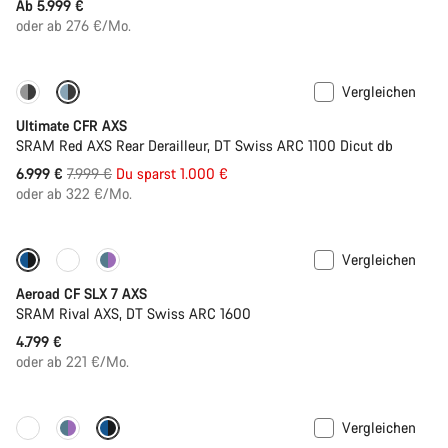
Ab 5.999 €
oder ab 276 €/Mo.
Vergleichen
-13%
PACE Bar
Ultimate CFR AXS
SRAM Red AXS Rear Derailleur, DT Swiss ARC 1100 Dicut db
Ursprungspreis
6.999 €
7.999 €
Du sparst 1.000 €
oder ab 322 €/Mo.
Vergleichen
Neue Verfügbarkeiten
Powermeter
Aeroad CF SLX 7 AXS
SRAM Rival AXS, DT Swiss ARC 1600
4.799 €
oder ab 221 €/Mo.
Vergleichen
Anpassen
Powermeter