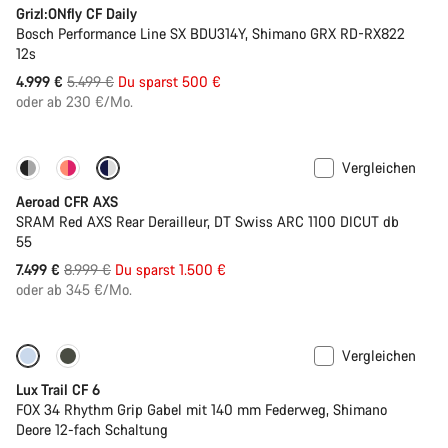
Grizl:ONfly CF Daily
Bosch Performance Line SX BDU314Y, Shimano GRX RD-RX822
12s
Ursprungspreis
4.999 €
5.499 €
Du sparst 500 €
oder ab 230 €/Mo.
Vergleichen
-17%
Powermeter
Aeroad CFR AXS
SRAM Red AXS Rear Derailleur, DT Swiss ARC 1100 DICUT db
55
Ursprungspreis
7.499 €
8.999 €
Du sparst 1.500 €
oder ab 345 €/Mo.
Vergleichen
Neu
Lux Trail CF 6
FOX 34 Rhythm Grip Gabel mit 140 mm Federweg, Shimano
Deore 12-fach Schaltung