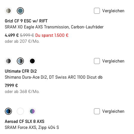
Vergleichen
-25%
Grizl CF 9 ESC w/ RIFT
SRAM X0 Eagle AXS Transmission, Carbon-Laufräder
Ursprungspreis
4.499 €
5.999 €
Du sparst 1.500 €
oder ab 207 €/Mo.
Vergleichen
PACE Bar
Neue Farbe verfügbar
Ultimate CFR Di2
Shimano Dura-Ace Di2, DT Swiss ARC 1100 Dicut db
7.999 €
oder ab 368 €/Mo.
Vergleichen
Anpassen
Powermeter
Aeroad CF SLX 8 AXS
SRAM Force AXS, Zipp 404 S