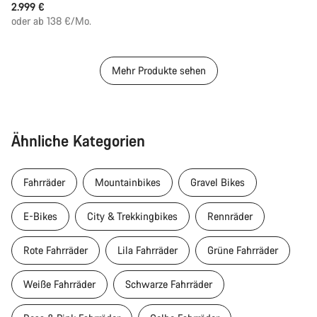
2.999 €
oder ab 138 €/Mo.
Mehr Produkte sehen
Ähnliche Kategorien
Fahrräder
Mountainbikes
Gravel Bikes
E-Bikes
City & Trekkingbikes
Rennräder
Rote Fahrräder
Lila Fahrräder
Grüne Fahrräder
Weiße Fahrräder
Schwarze Fahrräder