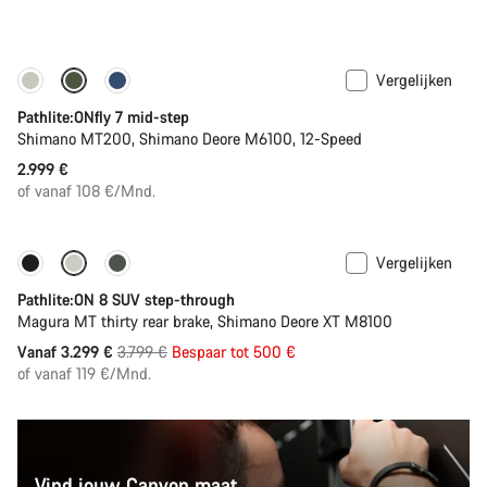
Vergelijken
Pathlite:ONfly 7 mid-step
Shimano MT200, Shimano Deore M6100, 12-Speed
2.999 €
of vanaf 108 €/Mnd.
Vergelijken
-13%
Pathlite:ON 8 SUV step-through
Magura MT thirty rear brake, Shimano Deore XT M8100
Originele
Vanaf 3.299 €
3.799 €
Bespaar tot 500 €
Prijs
of vanaf 119 €/Mnd.
Vind jouw Canyon maat