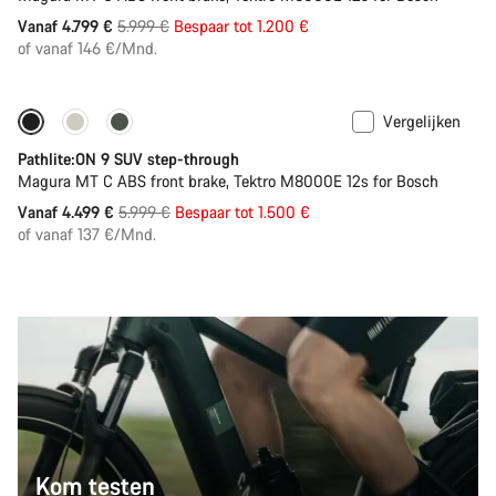
Originele
Vanaf 4.799 €
5.999 €
Bespaar tot 1.200 €
Prijs
of vanaf 146 €/Mnd.
Vergelijken
-25%
Pathlite:ON 9 SUV step-through
Magura MT C ABS front brake, Tektro M8000E 12s for Bosch
Originele
Vanaf 4.499 €
5.999 €
Bespaar tot 1.500 €
Prijs
of vanaf 137 €/Mnd.
Kom testen