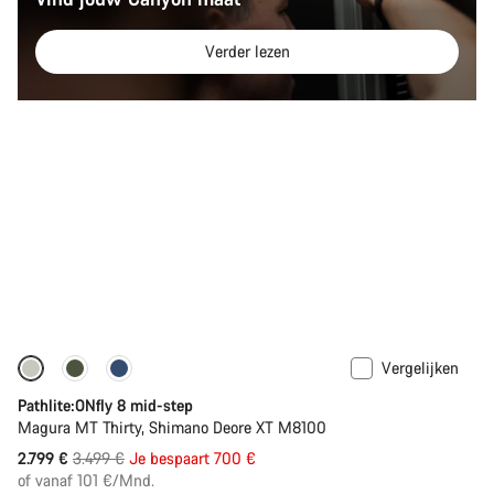
Verder lezen
Vergelijken
-20%
Pathlite:ONfly 8 mid-step
Magura MT Thirty, Shimano Deore XT M8100
Originele
2.799 €
3.499 €
Je bespaart 700 €
Prijs
of vanaf 101 €/Mnd.