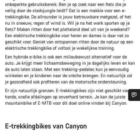
onbeperkte gebruiksbereik. Ben je op zoek naar een fiets die je
veilig door de stadsjungle leidt? Dat is een makkie voor een e-
trekkingbike. De allrounder is jouw betrouwbare metgezel, of het
nu in sneeuw, regen of wind is. Wil je na het werk sporten op je
fiets? Maken ritten door het platteland deel uit van je weekend?
Een elektrische trekkingbike voor heren en dames is daar net zo
geschikt voor. Geniet van ontspannen ritten door de natuur op een
elektrische trekkingbike of voltooi je wekelijkse training.
Een hybride e-bike is ook een milieubewust alternatief voor de
auto. Je krijgt meer lichaamsbeweging in je dagelijks leven en kan
de auto laten staan. Met een trekking-pedelec kun je eenvoudig
winkelen en je kinderen naar de crèche brengen. En natuurlijk zal
je gezondheid ook profiteren van de motorische ondersteuning.
Er zijn natuurlijk grenzen. E-trekkingbikes zijn niet geschikt voor
harde, snelle afdalingen op onverhard terrein. Je kan de juiste
mountainbike of E-MTB voor dit doel online vinden bij Canyon.
Heb je hulp nodig?
Onze deskundige medewerkers helpen je graag bij al je
E-trekkingbikes van Canyon
vragen.