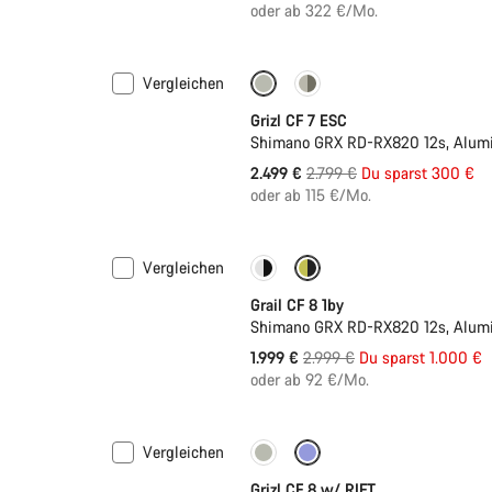
oder ab 322 €/Mo.
Vergleichen
-11%
Grizl CF 7 ESC
Shimano GRX RD-RX820 12s, Alumi
Ursprungspreis
2.499 €
2.799 €
Du sparst 300 €
oder ab 115 €/Mo.
Vergleichen
Nur verfügbar in XL | 2XL
-3
Grail CF 8 1by
Shimano GRX RD-RX820 12s, Alumi
Ursprungspreis
1.999 €
2.999 €
Du sparst 1.000 €
oder ab 92 €/Mo.
Vergleichen
Nur verfügbar in XL | 2XL
Fe
Grizl CF 8 w/ RIFT