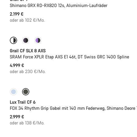
Shimano GRX RD-RX820 12s, Aluminium-Laufräder
2.199 €
oder ab 102 €/Mo.
Nur verfügbar in 2XL
Powermeter
Grail CF SLX 8 AXS
SRAM Force XPLR Etap AXS E1 46t, DT Swiss GRC 1400 Spline
4.999 €
oder ab 230 €/Mo.
Neu
Lux Trail CF 6
FOX 34 Rhythm Grip Gabel mit 140 mm Federweg, Shimano Deore 
2.999 €
oder ab 138 €/Mo.