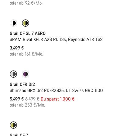
oder ab 92 €/Mo.
Neue Verfügbarkeiten
Grail CF SL 7 AERO
SRAM Rival XPLR AXS RD 13s, Reynolds ATR TSS
3.499 €
oder ab 161 €/Mo.
-15%
Powermeter
Grail CFR Di2
Shimano GRX Di2 RD-RX825, DT Swiss GRC 1100
Ursprungspreis
5.499 €
6.499 €
Du sparst 1.000 €
oder ab 253 €/Mo.
Nur verfügbar in XL | 2XL
Grail CF 7