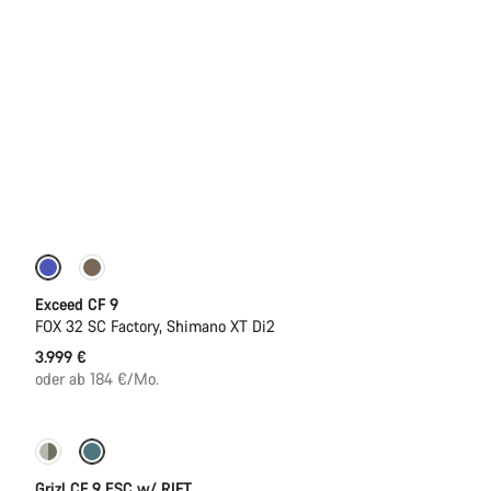
Dropper Post
Neu
Exceed CF 9
FOX 32 SC Factory, Shimano XT Di2
3.999 €
oder ab 184 €/Mo.
-25%
Grizl CF 9 ESC w/ RIFT