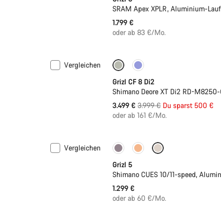
SRAM Apex XPLR, Aluminium-Lauf
1.799 €
oder ab 83 €/Mo.
Vergleichen
-13%
Grizl CF 8 Di2
Shimano Deore XT Di2 RD-M8250-G
Ursprungspreis
3.499 €
3.999 €
Du sparst 500 €
oder ab 161 €/Mo.
Vergleichen
Nur verfügbar in M | L
Grizl 5
Shimano CUES 10/11-speed, Alumi
1.299 €
oder ab 60 €/Mo.