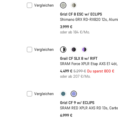
Vergleichen
Neue Verfügbarkeiten
Grizl CF 8 ESC w/ ECLIPS
Shimano GRX RD-RX820 12s, Alumi
3.999 €
oder ab 184 €/Mo.
Vergleichen
-15%
Federung
Grail CF SLX 8 w/ RIFT
SRAM Force XPLR Etap AXS E1 46t,
Ursprungspreis
4.499 €
5.299 €
Du sparst 800 €
oder ab 207 €/Mo.
Vergleichen
Neue Verfügbarkeiten
Grizl CF 9 w/ ECLIPS
SRAM RED XPLR AXS RD 13s, Carbo
6.999 €