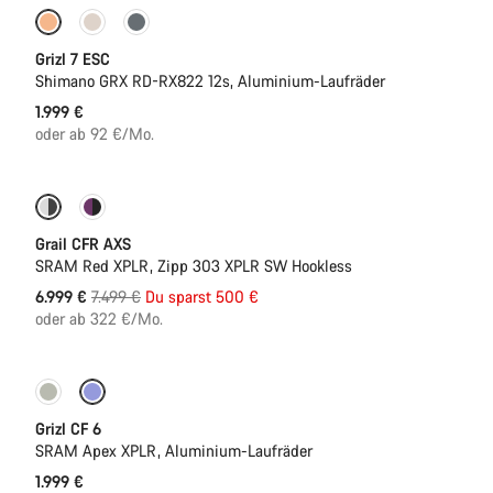
Full Mounty
Neue Verfügbarkeiten
Grizl 7 ESC
Shimano GRX RD-RX822 12s, Aluminium-Laufräder
1.999 €
oder ab 92 €/Mo.
-7%
Neue Verfügbarkeiten
Grail CFR AXS
SRAM Red XPLR, Zipp 303 XPLR SW Hookless
Ursprungspreis
6.999 €
7.499 €
Du sparst 500 €
oder ab 322 €/Mo.
Grizl CF 6
SRAM Apex XPLR, Aluminium-Laufräder
1.999 €