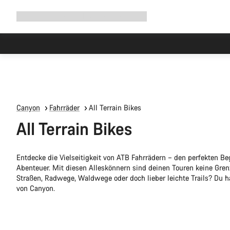
Navigation
Shop
Why Canyon
Ride with us
Service
ausklappen
Canyon
Fahrräder
All Terrain Bikes
All Terrain Bikes
Entdecke die Vielseitigkeit von ATB Fahrrädern – den perfekten Beg
Abenteuer. Mit diesen Alleskönnern sind deinen Touren keine Gren
Straßen, Radwege, Waldwege oder doch lieber leichte Trails? Du 
von Canyon.