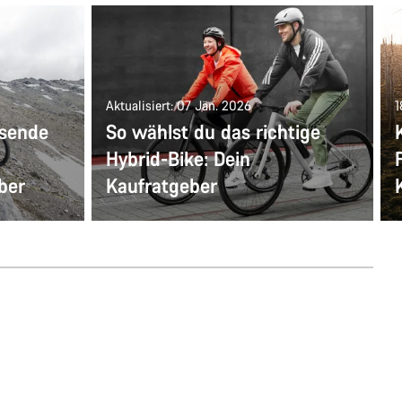
Aktualisiert: 07 Jän. 2026
1
ssende
So wählst du das richtige
Hybrid-Bike: Dein
ber
Kaufratgeber