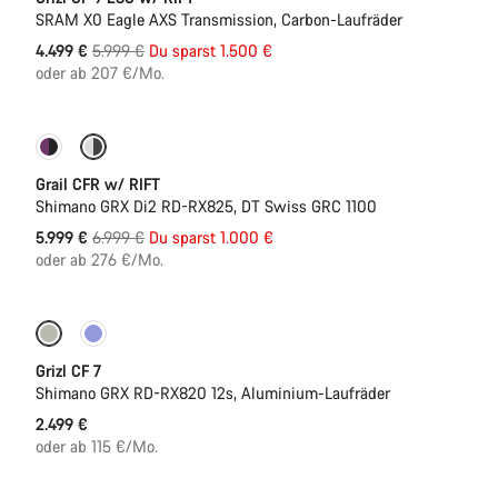
SRAM X0 Eagle AXS Transmission, Carbon-Laufräder
Ursprungspreis
4.499 €
5.999 €
Du sparst 1.500 €
oder ab 207 €/Mo.
-14%
Federung
Grail CFR w/ RIFT
Shimano GRX Di2 RD-RX825, DT Swiss GRC 1100
Ursprungspreis
5.999 €
6.999 €
Du sparst 1.000 €
oder ab 276 €/Mo.
Grizl CF 7
Shimano GRX RD-RX820 12s, Aluminium-Laufräder
2.499 €
oder ab 115 €/Mo.