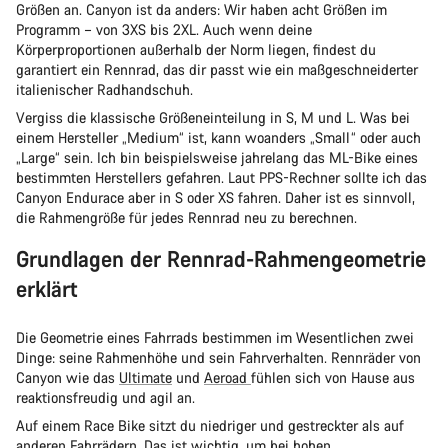
Größen an. Canyon ist da anders: Wir haben acht Größen im
Programm – von 3XS bis 2XL. Auch wenn deine
Körperproportionen außerhalb der Norm liegen, findest du
garantiert ein Rennrad, das dir passt wie ein maßgeschneiderter
italienischer Radhandschuh.
Vergiss die klassische Größeneinteilung in S, M und L. Was bei
einem Hersteller „Medium“ ist, kann woanders „Small“ oder auch
„Large“ sein. Ich bin beispielsweise jahrelang das ML-Bike eines
bestimmten Herstellers gefahren. Laut PPS-Rechner sollte ich das
Canyon Endurace aber in S oder XS fahren. Daher ist es sinnvoll,
die Rahmengröße für jedes Rennrad neu zu berechnen.
Grundlagen der Rennrad-Rahmengeometrie
erklärt
Die Geometrie eines Fahrrads bestimmen im Wesentlichen zwei
Dinge: seine Rahmenhöhe und sein Fahrverhalten. Rennräder von
Canyon wie das
Ultimate
und
Aeroad
fühlen sich von Hause aus
reaktionsfreudig und agil an.
Auf einem Race Bike sitzt du niedriger und gestreckter als auf
anderen Fahrrädern. Das ist wichtig, um bei hohen