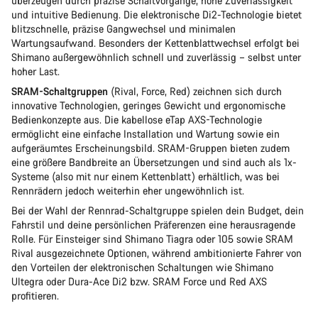
überzeugen durch präzise Schaltvorgänge, hohe Zuverlässigkeit
und intuitive Bedienung. Die elektronische Di2-Technologie bietet
blitzschnelle, präzise Gangwechsel und minimalen
Wartungsaufwand. Besonders der Kettenblattwechsel erfolgt bei
Shimano außergewöhnlich schnell und zuverlässig – selbst unter
hoher Last.
SRAM-Schaltgruppen
(Rival, Force, Red) zeichnen sich durch
innovative Technologien, geringes Gewicht und ergonomische
Bedienkonzepte aus. Die kabellose eTap AXS-Technologie
ermöglicht eine einfache Installation und Wartung sowie ein
aufgeräumtes Erscheinungsbild. SRAM-Gruppen bieten zudem
eine größere Bandbreite an Übersetzungen und sind auch als 1x-
Systeme (also mit nur einem Kettenblatt) erhältlich, was bei
Rennrädern jedoch weiterhin eher ungewöhnlich ist.
Bei der Wahl der Rennrad-Schaltgruppe spielen dein Budget, dein
Fahrstil und deine persönlichen Präferenzen eine herausragende
Rolle. Für Einsteiger sind Shimano Tiagra oder 105 sowie SRAM
Rival ausgezeichnete Optionen, während ambitionierte Fahrer von
den Vorteilen der elektronischen Schaltungen wie Shimano
Ultegra oder Dura-Ace Di2 bzw. SRAM Force und Red AXS
profitieren.