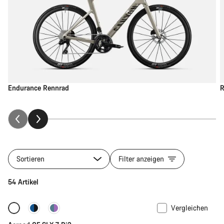
Endurance Rennrad
R
Sortieren
Filter anzeigen
54 Artikel
Vergleichen
Neue Verfügbarkeiten
Powermeter