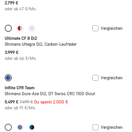
2.799 €
oder ab 47 €/Mo.
Vergleichen
Neue Verfügbarkeiten
Ultimate CF 8 Di2
Shimano Ultegra Di2, Carbon-Laufräder
3.999 €
oder ab 66 €/Mo.
Vergleichen
-27%
Inflite CFR Team
Shimano Dura-Ace Di2, DT Swiss CRC 1100 Dicut
Ursprungspreis
5.499 €
7.499 €
Du sparst 2.000 €
oder ab 91 €/Mo.
Vergleichen
Anpassen
Powermeter