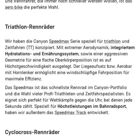
und Rennfahrer, die immer noch schneller werden wollen, ist das
aero bike
die perfekte Wahl.
Triathlon-Rennräder
Wir haben die Canyon
Speedmax
Serie speziell für
triathlon
und
Zeitfahren (TT) konzipiert. Mit extremer Aerodynamik,
integriertem
Hydratations- und Ernährungssystem
, sowie einer aggressiven
Geometrie für eine flache Oberkörperposition ist es auf
Höchstgeschwindigkeit ausgelegt. Der Liegeaufsatz bzw. Aerobar
mit Hornlenker ermöglicht eine windschlüpfige Fahrposition für
maximale Effizienz.
Das Speedmax ist das schnellste Rennrad im Canyon-Portfolio
und die Wahl vieler Profi-Triathleten und Zeitfahrspezialisten. Es
eignet sich perfekt für Wettkämpfe gegen die Uhr, bei denen jede
Sekunde zählt. Speziell für
Höchstleistungen im Bahnradsport
,
haben wir außerdem das
Speedmax Track
entwickelt.
Cyclocross-Rennräder