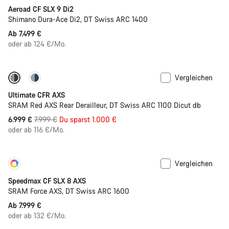
Aeroad CF SLX 9 Di2
Shimano Dura-Ace Di2, DT Swiss ARC 1400
Ab 7.499 €
oder ab 124 €/Mo.
Vergleichen
-13%
PACE Bar
Ultimate CFR AXS
SRAM Red AXS Rear Derailleur, DT Swiss ARC 1100 Dicut db
Ursprungspreis
6.999 €
7.999 €
Du sparst 1.000 €
oder ab 116 €/Mo.
Vergleichen
Konfigurieren
Neu
Speedmax CF SLX 8 AXS
SRAM Force AXS, DT Swiss ARC 1600
Ab 7.999 €
oder ab 132 €/Mo.