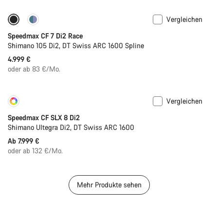
Vergleichen
Inklusive Trinksystem
Neue Verfügbarkeiten
Speedmax CF 7 Di2 Race
Shimano 105 Di2, DT Swiss ARC 1600 Spline
4.999 €
oder ab 83 €/Mo.
Vergleichen
Konfigurieren
Neu
Speedmax CF SLX 8 Di2
Shimano Ultegra Di2, DT Swiss ARC 1600
Ab 7.999 €
oder ab 132 €/Mo.
Mehr Produkte sehen