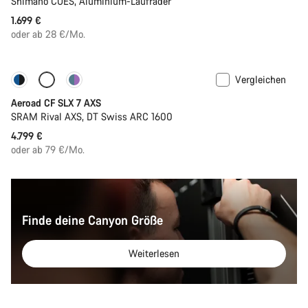
Shimano CUES, Aluminium-Laufräder
1.699 €
oder ab 28 €/Mo.
Vergleichen
Neue Verfügbarkeiten
Powermeter
Aeroad CF SLX 7 AXS
SRAM Rival AXS, DT Swiss ARC 1600
4.799 €
oder ab 79 €/Mo.
Finde deine Canyon Größe
Weiterlesen