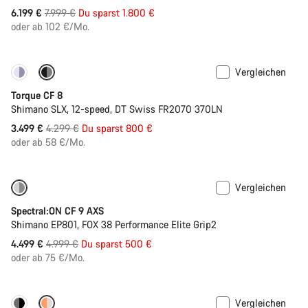
Ursprungspreis
6.199 €
7.999 €
Du sparst 1.800 €
oder ab 102 €/Mo.
Vergleichen
-19%
Torque CF 8
Shimano SLX, 12-speed, DT Swiss FR2070 370LN
Ursprungspreis
3.499 €
4.299 €
Du sparst 800 €
oder ab 58 €/Mo.
Vergleichen
-10%
Spectral:ON CF 9 AXS
Shimano EP801, FOX 38 Performance Elite Grip2
Ursprungspreis
4.499 €
4.999 €
Du sparst 500 €
oder ab 75 €/Mo.
Vergleichen
-16%
Neuer Akku mit 800 Wh