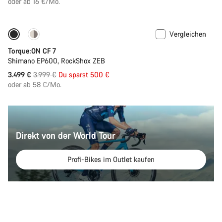
oder ab 16 €/Mo.
Vergleichen
-13%
Neuer Akku mit 800 Wh
Torque:ON CF 7
Shimano EP600, RockShox ZEB
Ursprungspreis
3.499 €
3.999 €
Du sparst 500 €
oder ab 58 €/Mo.
Direkt von der World Tour
Profi-Bikes im Outlet kaufen