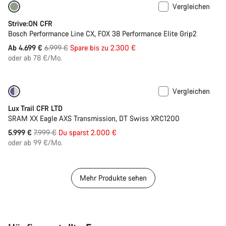
Vergleichen
Nur verfügbar in L | XL
-33%
Strive:ON CFR
Bosch Performance Line CX, FOX 38 Performance Elite Grip2
Ursprungspreis
Ab 4.699 €
6.999 €
Spare bis zu 2.300 €
oder ab 78 €/Mo.
Vergleichen
Nur verfügbar in XS | S
-25%
Lux Trail CFR LTD
SRAM XX Eagle AXS Transmission, DT Swiss XRC1200
Ursprungspreis
5.999 €
7.999 €
Du sparst 2.000 €
oder ab 99 €/Mo.
Mehr Produkte sehen