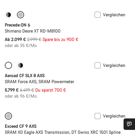
Vergleichen
Nur verfügbar in L
-30%
Precede:ON 6
Shimano Deore XT RD-M8100
Ursprungspreis
Ab 2.099 €
2.999 €
Spare bis zu 900 €
oder ab 35 €/Mo.
Vergleichen
Nur verfügbar in 2XS | XS
-11%
Aeroad CF SLX 8 AXS
SRAM Force AXS, SRAM Powermeter
Ursprungspreis
5.799 €
6.499 €
Du sparst 700 €
oder ab 96 €/Mo.
Vergleichen
-20%
Exceed CF 9 AXS
SRAM X0 Eagle AXS Transmission, DT Swiss XRC 1501 Spline