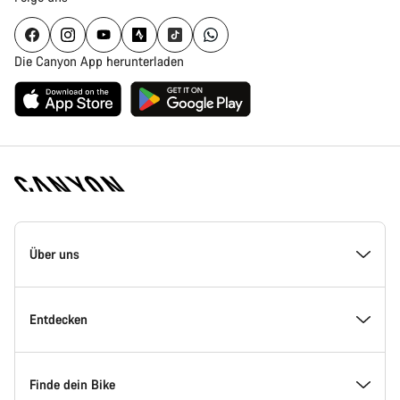
Die Canyon App herunterladen
Canyon
Homepage
Über uns
Fußzeile
Inside Canyon
Entdecken
Innovation bei Canyon
Events
Finde dein Bike