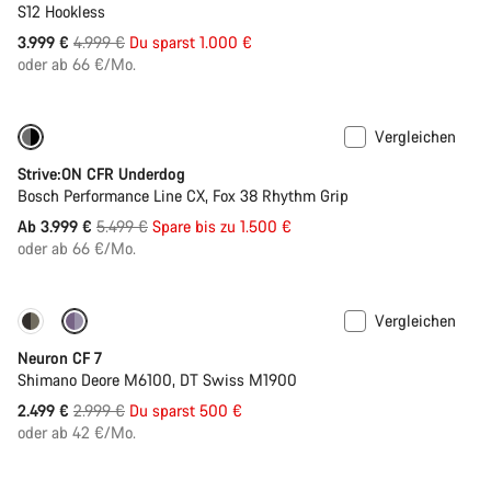
Benötigst du Hilfe?
S12 Hookless
Ursprungspreis
3.999 €
4.999 €
Du sparst 1.000 €
Unsere Experten stehen dir jetzt im Chat zur Verfügung.
oder ab 66 €/Mo.
Chat starten
Vergleichen
Nur verfügbar in L | XL
-27%
Strive:ON CFR Underdog
Schließen
Bosch Performance Line CX, Fox 38 Rhythm Grip
Ursprungspreis
Ab 3.999 €
5.499 €
Spare bis zu 1.500 €
oder ab 66 €/Mo.
Vergleichen
Nur verfügbar in L | XL
-17%
Neuron CF 7
Shimano Deore M6100, DT Swiss M1900
Ursprungspreis
2.499 €
2.999 €
Du sparst 500 €
oder ab 42 €/Mo.