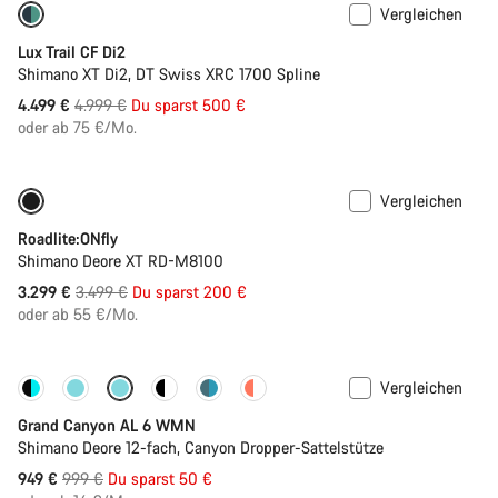
Vergleichen
-10%
Lux Trail CF Di2
Shimano XT Di2, DT Swiss XRC 1700 Spline
Ursprungspreis
4.499 €
4.999 €
Du sparst 500 €
oder ab 75 €/Mo.
Vergleichen
-6%
Integrierte Beleuchtung
Roadlite:ONfly
Shimano Deore XT RD-M8100
Ursprungspreis
3.299 €
3.499 €
Du sparst 200 €
oder ab 55 €/Mo.
Vergleichen
-5%
Grand Canyon AL 6 WMN
Shimano Deore 12-fach, Canyon Dropper-Sattelstütze
Ursprungspreis
949 €
999 €
Du sparst 50 €