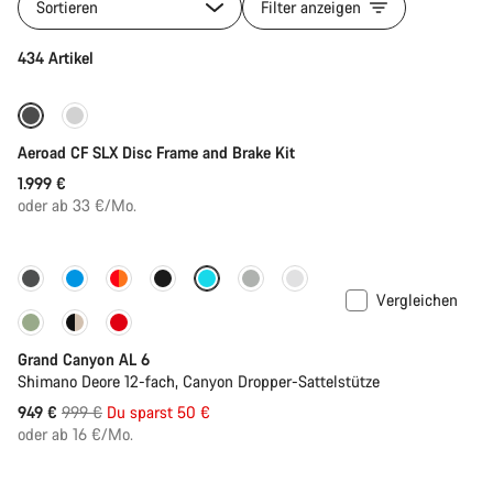
Sortieren
Filter anzeigen
434 Artikel
Aeroad CF SLX Disc Frame and Brake Kit
1.999 €
oder ab 33 €/Mo.
-5%
Vergleichen
Grand Canyon AL 6
Shimano Deore 12-fach, Canyon Dropper-Sattelstütze
Ursprungspreis
949 €
999 €
Du sparst 50 €
oder ab 16 €/Mo.