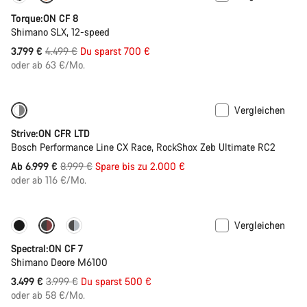
Torque:ON CF 8
Shimano SLX, 12-speed
Ursprungspreis
3.799 €
4.499 €
Du sparst 700 €
oder ab 63 €/Mo.
Vergleichen
-22%
Strive:ON CFR LTD
Bosch Performance Line CX Race, RockShox Zeb Ultimate RC2
Ursprungspreis
Ab 6.999 €
8.999 €
Spare bis zu 2.000 €
oder ab 116 €/Mo.
Vergleichen
-13%
Neuer Akku mit 800 Wh
Spectral:ON CF 7
Shimano Deore M6100
Ursprungspreis
3.499 €
3.999 €
Du sparst 500 €
oder ab 58 €/Mo.