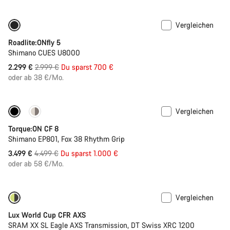
Vergleichen
-23%
Roadlite:ONfly 5
Shimano CUES U8000
Ursprungspreis
2.299 €
2.999 €
Du sparst 700 €
oder ab 38 €/Mo.
Vergleichen
-22%
Torque:ON CF 8
Shimano EP801, Fox 38 Rhythm Grip
Ursprungspreis
3.499 €
4.499 €
Du sparst 1.000 €
oder ab 58 €/Mo.
Vergleichen
-23%
Letzte Chance
Lux World Cup CFR AXS
SRAM XX SL Eagle AXS Transmission, DT Swiss XRC 1200