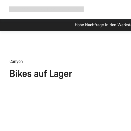
Navigation
Shop
Why Canyon
Ride with us
Service
ausklappen
Canyon
Bikes auf Lager