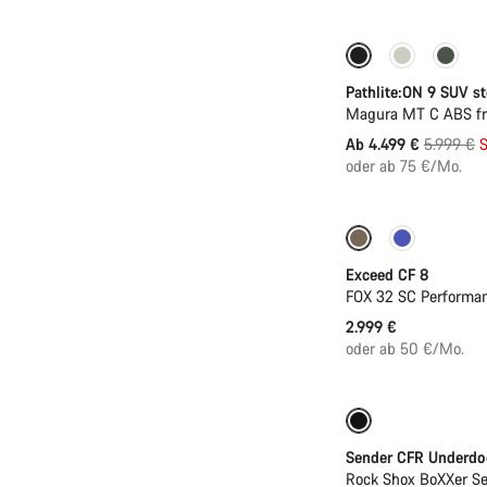
-25%
Pathlite:ON 9 SUV s
Magura MT C ABS fro
Ursprung
Ab 4.499 €
5.999 €
S
oder ab 75 €/Mo.
Neu
Exceed CF 8
FOX 32 SC Performa
2.999 €
oder ab 50 €/Mo.
Neu
Sender CFR Underdo
Rock Shox BoXXer S