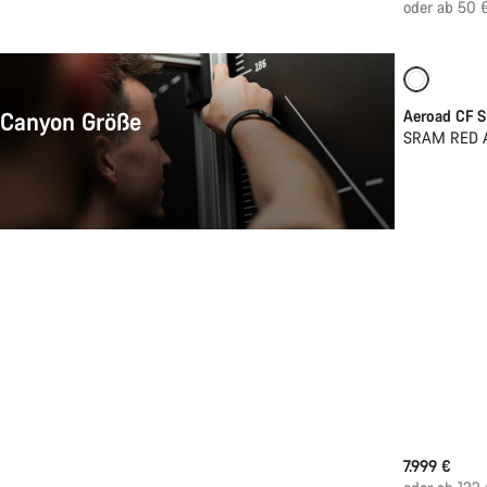
oder ab 50 
Neu
P
 Canyon Größe
Aeroad CF S
SRAM RED A
7.999 €