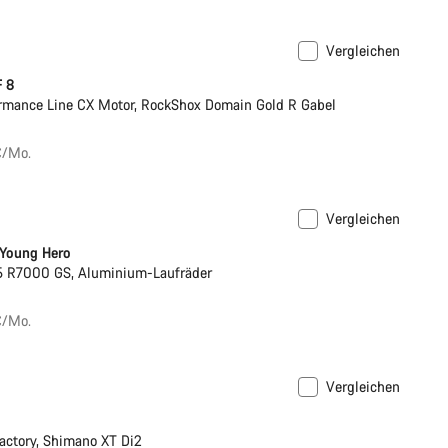
Vergleichen
F 8
rmance Line CX Motor, RockShox Domain Gold R Gabel
€/Mo.
Vergleichen
Rennrad
 Young Hero
5 R7000 GS, Aluminium-Laufräder
€/Mo.
Vergleichen
 Post
Neu
actory, Shimano XT Di2