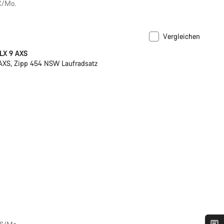
€/Mo.
Vergleichen
owermeter
LX 9 AXS
XS, Zipp 454 NSW Laufradsatz