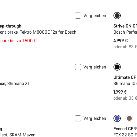
Vergleichen
Neu
tep-through
Strive:ON C
nt brake, Tektro M8000E 12s for Bosch
Bosch Perfo
spreis
pare bis zu 1.500 €
4.999 €
oder ab 83 
Vergleichen
Jugend 
Ultimate CF
nce, Shimano XT
Shimano 10
1.999 €
oder ab 33 
Vergleichen
Dropper
g
Exceed CF 9
elect, SRAM Maven
FOX 32 SC F