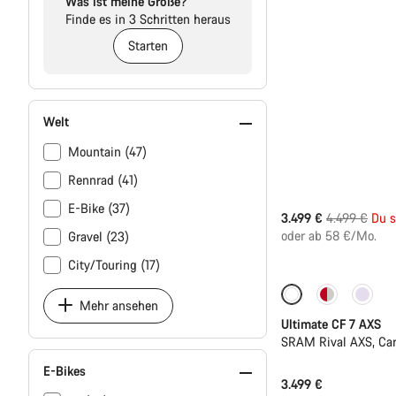
Was ist meine Größe?
Finde es in 3 Schritten heraus
Starten
Welt
Mountain (47)
Rennrad (41)
E-Bike (37)
Ursprungspr
3.499 €
4.499 €
Du s
oder ab 58 €/Mo.
Gravel (23)
City/Touring (17)
Mehr ansehen
Ultimate CF 7 AXS
SRAM Rival AXS, Ca
E-Bikes
3.499 €