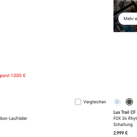
Mehr e
eis
parst 1.000 €
Vergleichen
Neu
Lux Trail CF
rbon-Laufräder
FOX 34 Rhyt
Schaltung
2.999 €