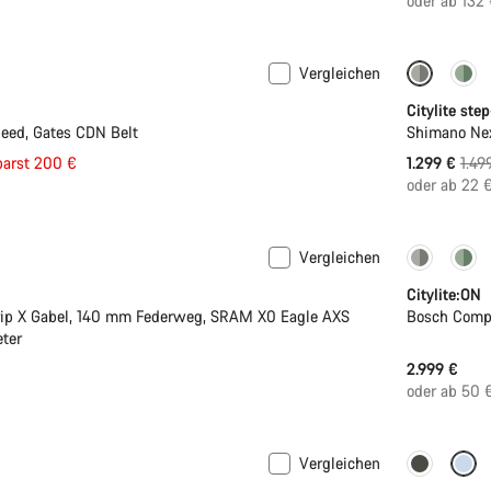
oder ab 132
Vergleichen
-13%
Citylite ste
eed, Gates CDN Belt
Shimano Nex
eis
Ursp
parst 200 €
1.299 €
1.49
oder ab 22 
Vergleichen
Perform
Citylite:ON
rip X Gabel, 140 mm Federweg, SRAM X0 Eagle AXS
Bosch Comp
ter
2.999 €
oder ab 50 
Vergleichen
Neu