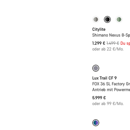
-13%
Neu
Citylite
Shimano Nexus 8-Sp
Ursprungspr
1.299 €
1.499 €
Du s
oder ab 22 €/Mo.
Neu
Lux Trail CF 9
FOX 36 SL Factory G
Antrieb mit Powerme
5.999 €
oder ab 99 €/Mo.
-27%