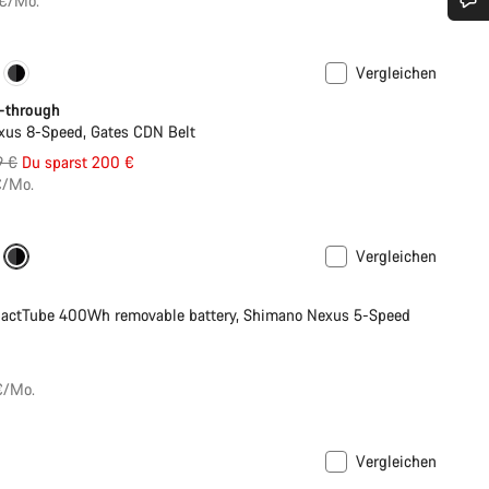
 €/Mo.
Benötigst du Hilfe?
Vergleichen
Neu
Unsere Experten stehen dir jetzt im Chat zur Verfügung.
p-through
us 8-Speed, Gates CDN Belt
rungspreis
9 €
Du sparst 200 €
Chat starten
€/Mo.
Schließen
Vergleichen
ance Line
Neu
actTube 400Wh removable battery, Shimano Nexus 5-Speed
€/Mo.
Vergleichen