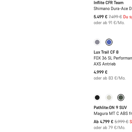
Inflite CFR Team
Shimano Dura-Ace Di
Ursprungspr
5.499 €
7.499 €
Du s
oder ab 91 €/Mo.
Neu
Lux Trail CF 8
FOX 36 SL Performan
AXS Antrieb
4.999 €
oder ab 83 €/Mo.
-20%
Pathlite:ON 9 SUV
Magura MT C ABS fro
Ursprung
Ab 4.799 €
5.999 €
S
oder ab 79 €/Mo.