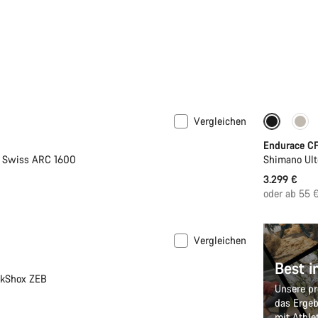
Vergleichen
eiten
Powermeter
Endurace CF
T Swiss ARC 1600
Shimano Ult
3.299 €
oder ab 55 
Vergleichen
Best i
ckShox ZEB
Unsere pr
das Ergeb
mit Athle