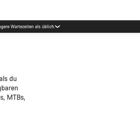
als du
gbaren
es, MTBs,