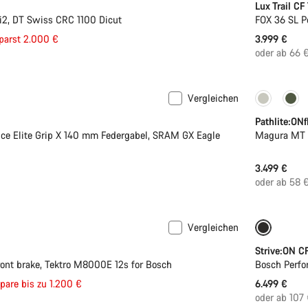
Lux Trail CF
2, DT Swiss CRC 1100 Dicut
FOX 36 SL P
eis
parst 2.000 €
3.999 €
oder ab 66 
Vergleichen
Pathlite:ONf
ce Elite Grip X 140 mm Federgabel, SRAM GX Eagle
Magura MT 
3.499 €
oder ab 58 
Vergleichen
Neu
Strive:ON C
nt brake, Tektro M8000E 12s for Bosch
Bosch Perfo
spreis
pare bis zu 1.200 €
6.499 €
oder ab 107