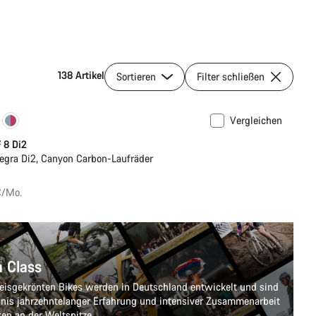
138 Artikel
Sortieren
Filter schließen
Vergleichen
 8 Di2
egra Di2, Canyon Carbon-Laufräder
€/Mo.
n Class
eisgekrönten Bikes werden in Deutschland entwickelt und sind
nis jahrzehntelanger Erfahrung und intensiver Zusammenarbeit
ten an der Weltspitze.