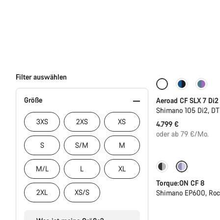
Filter auswählen
Neue Verfügbark
Größe
Aeroad CF SLX 7 Di2
Shimano 105 Di2, D
3XS
2XS
XS
4.799 €
oder ab 79 €/Mo.
S
S/M
M
-22%
M/L
L
XL
Torque:ON CF 8
2XL
XS/S
Shimano EP600, Ro