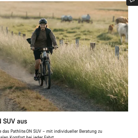
Benötigst du Hilfe?
Unsere Experten stehen dir jetzt im Chat zur Verfügung.
Chat starten
Schließen
ON SUV aus
e das Pathlite:ON SUV – mit individueller Beratung zu
en Komfort bei jeder Fahrt.