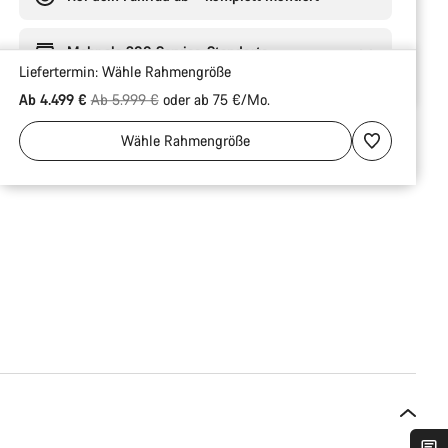
Mehr als 300 Service-Standorte
Liefertermin:
Wähle
Rahmengröße
Ursprungspreis
Ab 4.499 €
Ab 5.999 €
oder ab 75 €/Mo.
Wähle
Rahmengröße