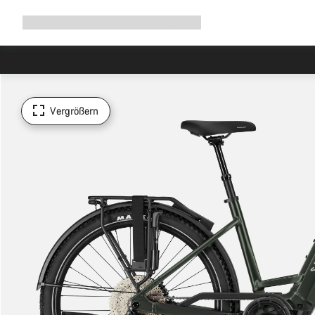
Navigation
Shop
Why Canyon
Ride with us
Service
ausklappen
Vergrößern