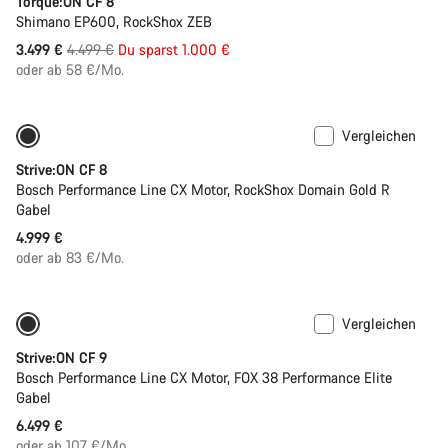
Torque:ON CF 8
Shimano EP600, RockShox ZEB
Ursprungspreis
3.499 €
4.499 €
Du sparst 1.000 €
oder ab 58 €/Mo.
Vergleichen
Neu
Strive:ON CF 8
Bosch Performance Line CX Motor, RockShox Domain Gold R
Gabel
4.999 €
oder ab 83 €/Mo.
Vergleichen
Neu
Strive:ON CF 9
Bosch Performance Line CX Motor, FOX 38 Performance Elite
Gabel
6.499 €
oder ab 107 €/Mo.