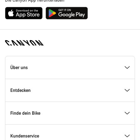
Canyon
Homepage
Über uns
Fußzeile
Inside Canyon
Entdecken
Innovation bei Canyon
Events
Finde dein Bike
Canyon Factory Racing
Canyon Standorte finden
Modellfinder
Kundenservice