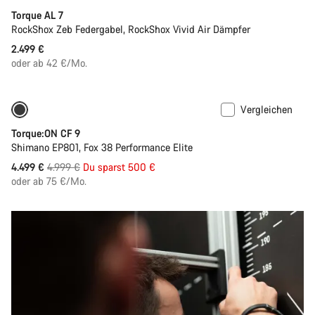
Torque AL 7
RockShox Zeb Federgabel, RockShox Vivid Air Dämpfer
2.499 €
oder ab 42 €/Mo.
Vergleichen
Nur verfügbar in S | M
-10%
Torque:ON CF 9
Shimano EP801, Fox 38 Performance Elite
Ursprungspreis
4.499 €
4.999 €
Du sparst 500 €
oder ab 75 €/Mo.