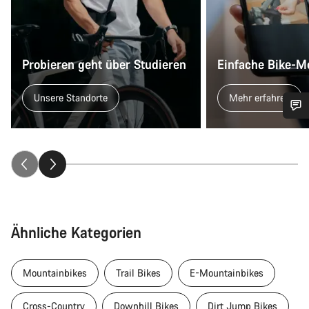
Probieren geht über Studieren
Einfache Bike-M
Unsere Standorte
Mehr erfahren
Benötigst du Hilfe?
Unsere Experten stehen dir jetzt im Chat zur Verfügung.
Chat starten
Ähnliche Kategorien
Schließen
Mountainbikes
Trail Bikes
E-Mountainbikes
Cross-Country
Downhill Bikes
Dirt Jump Bikes