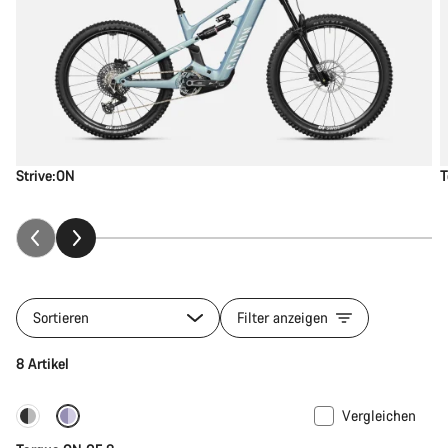
Strive:ON
T
Sortieren
Filter anzeigen
8 Artikel
Vergleichen
-22%