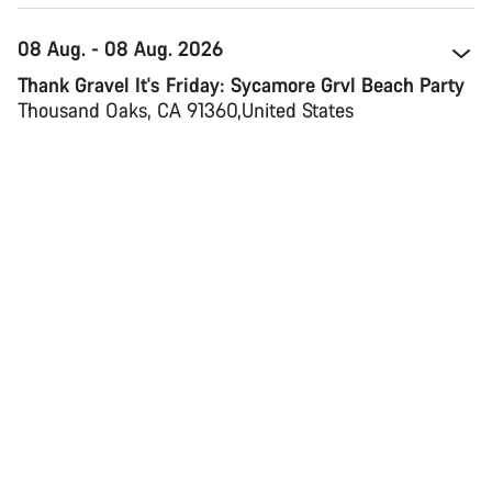
08 Aug. - 08 Aug. 2026
Thank Gravel It's Friday: Sycamore Grvl Beach Party
Thousand Oaks, CA 91360 
United States
Kartenansicht
Event-Website anschauen
13 Aug. - 16 Aug. 2026
Verbier Bike Festival
1936 Verbier 
Schweiz 
Kartenansicht
Event-Website anschauen