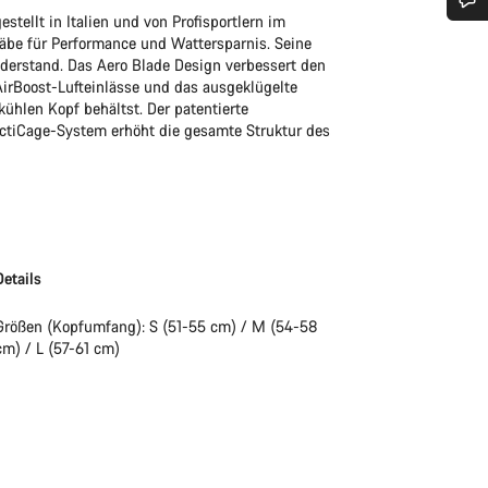
ellt in Italien und von Profisportlern im
Benötigst du Hilfe?
täbe für Performance und Wattersparnis. Seine
derstand. Das Aero Blade Design verbessert den
 AirBoost-Lufteinlässe und das ausgeklügelte
Unsere Experten stehen dir jetzt im Chat zur Verfügung.
ühlen Kopf behältst. Der patentierte
ActiCage-System erhöht die gesamte Struktur des
Chat starten
Schließen
Details
Größen (Kopfumfang): S (51-55 cm) / M (54-58
cm) / L (57-61 cm)