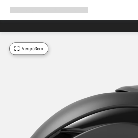
Navigation
Shop
Why Canyon
Ride with us
Service
ausklappen
Vergrößern