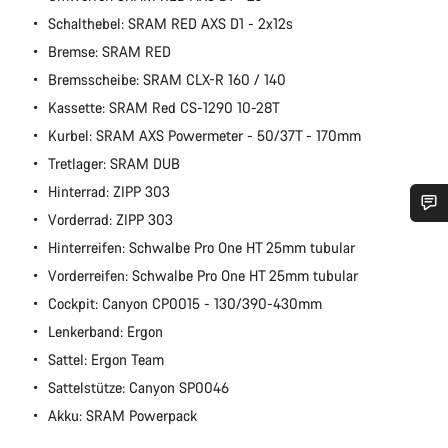
Schalthebel: SRAM RED AXS D1 - 2x12s
Bremse: SRAM RED
Bremsscheibe: SRAM CLX-R 160 / 140
Kassette: SRAM Red CS-1290 10-28T
Kurbel: SRAM AXS Powermeter - 50/37T - 170mm
Tretlager: SRAM DUB
Hinterrad: ZIPP 303
Vorderrad: ZIPP 303
Benötigst du Hilfe?
Hinterreifen: Schwalbe Pro One HT 25mm tubular
Vorderreifen: Schwalbe Pro One HT 25mm tubular
Unsere Experten stehen dir jetzt im Chat zur Verfügung.
Cockpit: Canyon CP0015 - 130/390-430mm
Lenkerband: Ergon
Chat starten
Sattel: Ergon Team
Sattelstütze: Canyon SP0046
Schließen
Akku: SRAM Powerpack