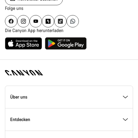
Folge uns
Die Canyon App herunterladen
Canyon
Homepage
Über uns
Fußzeile
Inside Canyon
Entdecken