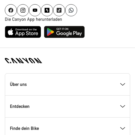
Die Canyon App herunterladen
Canyon
Homepage
Über uns
Fußzeile
Inside Canyon
Entdecken
Innovation bei Canyon
Events
Finde dein Bike