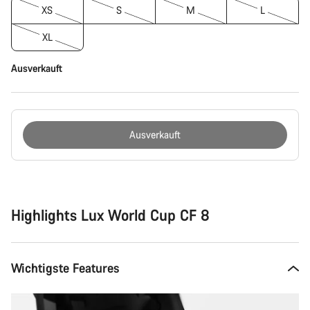
XS
S
M
L
XL
Ausverkauft
Ausverkauft
Kaufargumente
Highlights Lux World Cup CF 8
Wichtigste Features