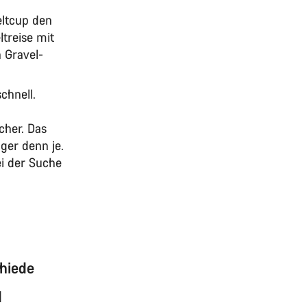
eltcup den
ltreise mit
 Gravel-
chnell.
cher. Das
ger denn je.
ei der Suche
chiede
d