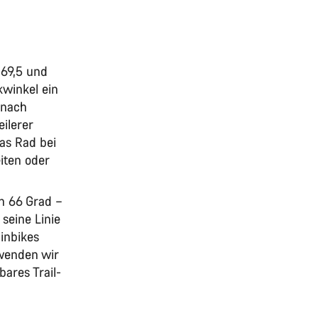
 69,5 und
nkwinkel ein
 nach
ilerer
as Rad bei
iten oder
on 66 Grad –
 seine Linie
ainbikes
wenden wir
ares Trail-