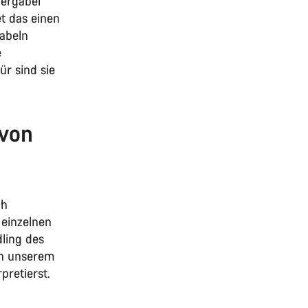
dergabel
et das einen
abeln
e
ür sind sie
 von
ch
 einzelnen
ling des
In unserem
rpretierst.