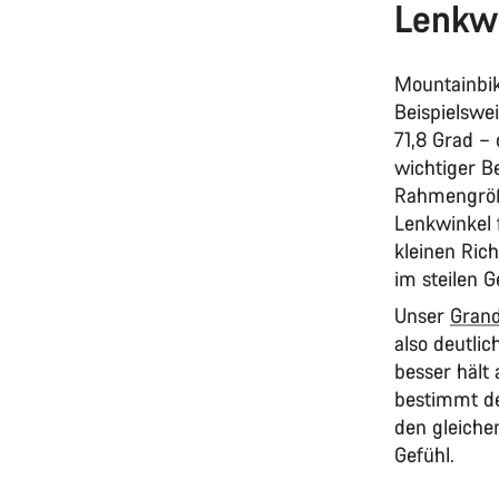
Lenkw
Mountainbik
Beispielswe
71,8 Grad – 
wichtiger B
Rahmengröße
Lenkwinkel 
kleinen Ric
im steilen 
Unser
Gran
also deutlic
besser hält
bestimmt de
den gleiche
Gefühl.