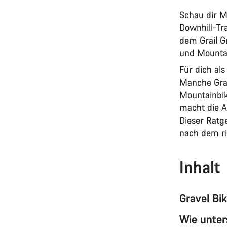
Schau dir M
Downhill-Tra
dem Grail G
und Mountai
Für dich al
Manche Grav
Mountainbik
macht die A
Dieser Ratge
nach dem ri
Inhalt
Gravel Bi
Wie unter