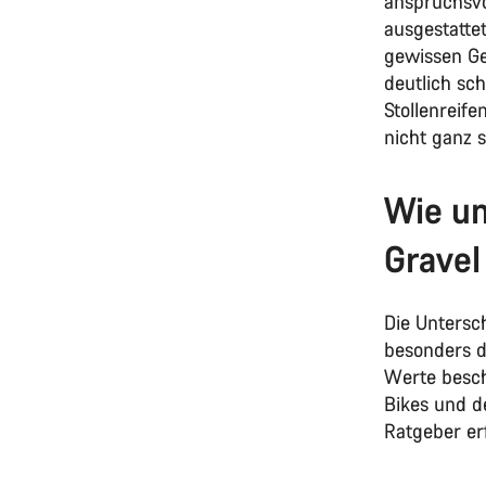
anspruchsvo
ausgestattet
gewissen Ge
deutlich sc
Stollenreife
nicht ganz s
Wie un
Gravel
Die Untersc
besonders d
Werte besch
Bikes und d
Ratgeber erf