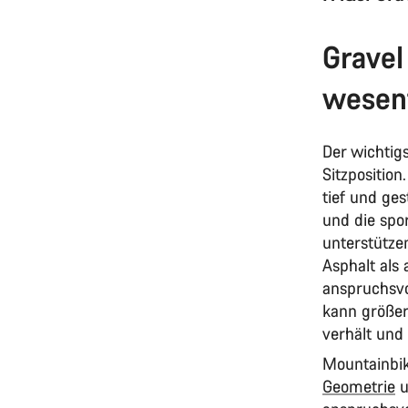
Gravel
wesent
Der wichtig
Sitzposition
tief und ges
und die spo
unterstützen
Asphalt als
anspruchsvol
kann größer
verhält und
Mountainbik
Geometrie
u