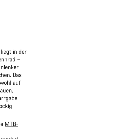
iegt in der
Rennrad –
nnlenker
chen. Das
owohl auf
rauen,
arrgabel
ockig
re
MTB-