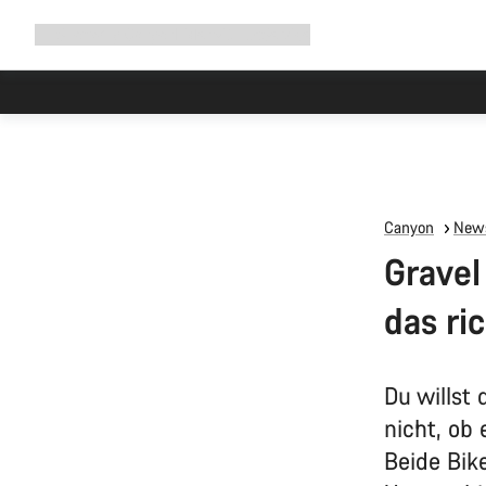
Navigation
Shop
Why Canyon
Ride with us
Service
ausklappen
Canyon
News
Gravel
das ri
Du willst
nicht, ob
Beide Bik