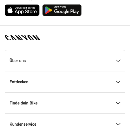
Canyon
Homepage
Über uns
Fußzeile
Inside Canyon
Entdecken
Innovation bei Canyon
Events
Finde dein Bike
Canyon Factory Racing
Canyon Standorte finden
Modellfinder
Kundenservice