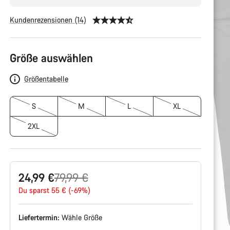
Kundenrezensionen (14)
Produktkonfiguration
Größe auswählen
Größentabelle
S
M
L
XL
2XL
Ursprungspreis
24,99 €
79,99 €
Du sparst 55 € (-69%)
Liefertermin:
Wähle
Größe