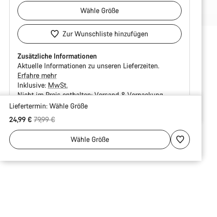
Wähle
Größe
Zur Wunschliste hinzufügen
Zusätzliche Informationen
Aktuelle Informationen zu unseren Lieferzeiten.
Erfahre mehr
Inklusive:
MwSt.
Nicht im Preis enthalten:
Versand & Verpackung
Liefertermin:
Wähle
Größe
Kaufargumente
Ursprungspreis
24,99 €
79,99 €
Wähle
Größe