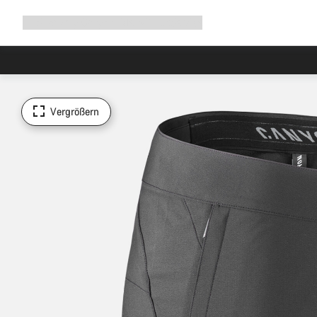
Navigation
Shop
Why Canyon
Ride with us
Service
ausklappen
Vergrößern