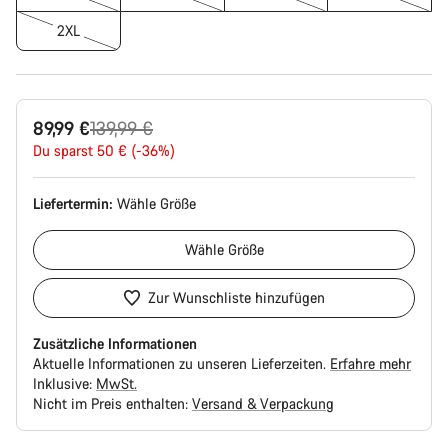
2XL
Ursprungspreis
89,99 €
139,99 €
Du sparst 50 € (-36%)
Liefertermin:
Wähle
Größe
Wähle
Größe
Zur Wunschliste hinzufügen
Zusätzliche Informationen
Aktuelle Informationen zu unseren Lieferzeiten.
Erfahre mehr
Inklusive:
MwSt.
Nicht im Preis enthalten:
Versand & Verpackung
Kaufargumente