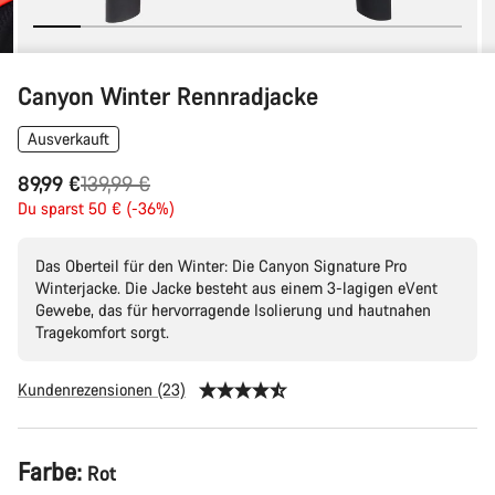
Canyon Winter Rennradjacke
Ausverkauft
Ursprungspreis
89,99 €
139,99 €
Du sparst 50 € (-36%)
Das Oberteil für den Winter: Die Canyon Signature Pro
Winterjacke. Die Jacke besteht aus einem 3-lagigen eVent
Gewebe, das für hervorragende Isolierung und hautnahen
Tragekomfort sorgt.
Kundenrezensionen (23)
Produktkonfiguration
Farbe:
Rot