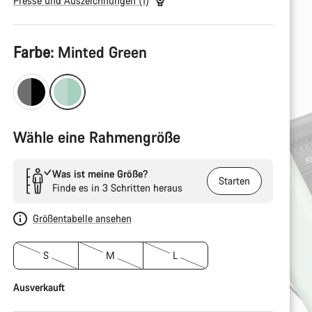
Presse und Auszeichnungen (1)
Produktkonfiguration
Farbe:
Minted Green
Wähle eine Rahmengröße
Was ist meine Größe?
Starten
Finde es in 3 Schritten heraus
Größentabelle ansehen
S
M
L
Ausverkauft