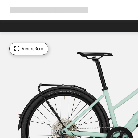
Navigation
Shop
Why Canyon
Ride with us
Service
ausklappen
Vergrößern