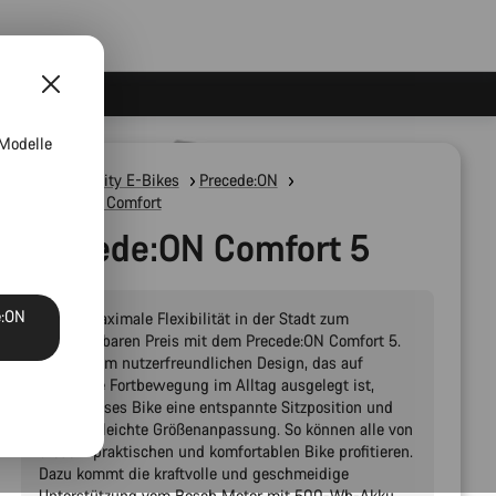
 Modelle
E-Bikes
City E-Bikes
Precede:ON
Precede:ON Comfort
Precede:ON Comfort 5
e:ON
Erlebe maximale Flexibilität in der Stadt zum
unschlagbaren Preis mit dem Precede:ON Comfort 5.
Mit seinem nutzerfreundlichen Design, das auf
mühelose Fortbewegung im Alltag ausgelegt ist,
bietet dieses Bike eine entspannte Sitzposition und
spielend leichte Größenanpassung. So können alle von
diesem praktischen und komfortablen Bike profitieren.
Dazu kommt die kraftvolle und geschmeidige
Unterstützung vom Bosch Motor mit 500-Wh-Akku,