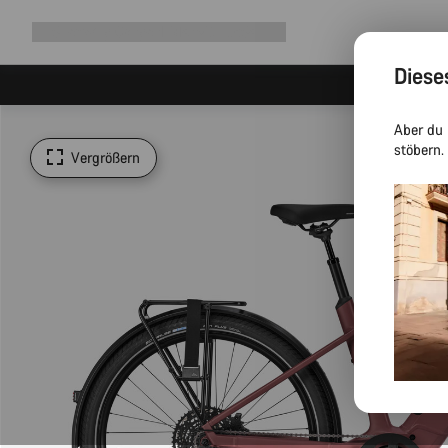
Navigation
Shop
Why Canyon
Ride with us
Service
ausklappen
Diese
Aber du 
stöbern.
Vergrößern