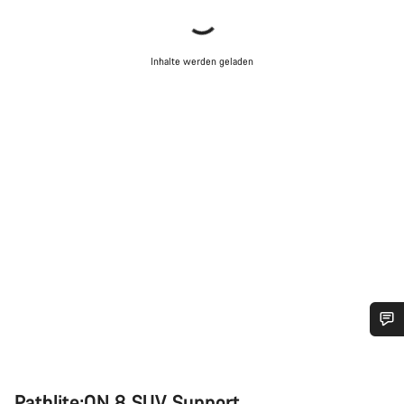
Inhalte werden geladen
Benötigst du Hilfe?
Pathlite:ON 8 SUV Support
Unsere Experten stehen dir jetzt im Chat zur Verfügung.