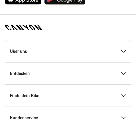
Canyon
Homepage
Über uns
Fußzeile
Inside Canyon
Entdecken
Innovation bei Canyon
Events
Finde dein Bike
Canyon Factory Racing
Canyon Standorte finden
Modellfinder
Kundenservice