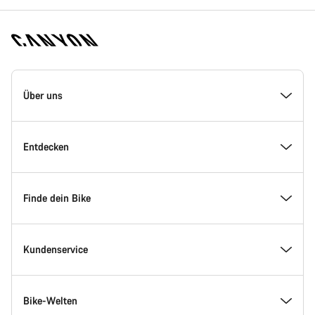
Canyon
Homepage
Über uns
Fußzeile
Inside Canyon
Entdecken
Innovation bei Canyon
Events
Finde dein Bike
Canyon Factory Racing
Canyon Standorte finden
Modellfinder
Kundenservice
Auszeichnungen
Teams, Athleten & Fahrer
Verfügbare Bikes
Service Center
Bike-Welten