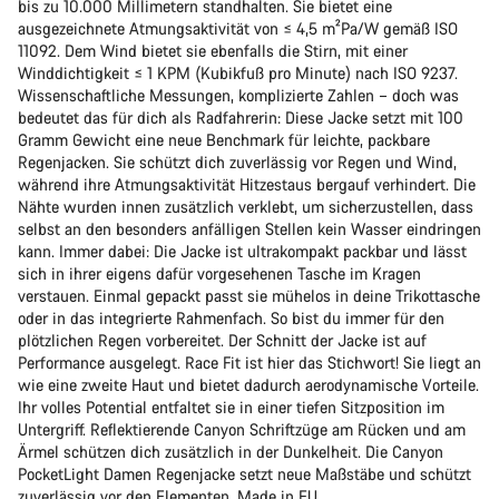
bis zu 10.000 Millimetern standhalten. Sie bietet eine
ausgezeichnete Atmungsaktivität von ≤ 4,5 m²Pa/W gemäß ISO
11092. Dem Wind bietet sie ebenfalls die Stirn, mit einer
Winddichtigkeit ≤ 1 KPM (Kubikfuß pro Minute) nach ISO 9237.
Wissenschaftliche Messungen, komplizierte Zahlen – doch was
bedeutet das für dich als Radfahrerin: Diese Jacke setzt mit 100
Gramm Gewicht eine neue Benchmark für leichte, packbare
Regenjacken. Sie schützt dich zuverlässig vor Regen und Wind,
während ihre Atmungsaktivität Hitzestaus bergauf verhindert. Die
Nähte wurden innen zusätzlich verklebt, um sicherzustellen, dass
selbst an den besonders anfälligen Stellen kein Wasser eindringen
kann. Immer dabei: Die Jacke ist ultrakompakt packbar und lässt
sich in ihrer eigens dafür vorgesehenen Tasche im Kragen
verstauen. Einmal gepackt passt sie mühelos in deine Trikottasche
oder in das integrierte Rahmenfach. So bist du immer für den
plötzlichen Regen vorbereitet. Der Schnitt der Jacke ist auf
Performance ausgelegt. Race Fit ist hier das Stichwort! Sie liegt an
wie eine zweite Haut und bietet dadurch aerodynamische Vorteile.
Ihr volles Potential entfaltet sie in einer tiefen Sitzposition im
Untergriff. Reflektierende Canyon Schriftzüge am Rücken und am
Ärmel schützen dich zusätzlich in der Dunkelheit. Die Canyon
PocketLight Damen Regenjacke setzt neue Maßstäbe und schützt
zuverlässig vor den Elementen. Made in EU.