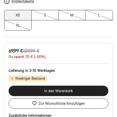
Größentabelle
XS
S
M
L
XL
Ursprungspreis
69,99 €
139,99 €
Du sparst 70 € (-50%)
Lieferung in 3-10 Werktagen
Niedriger Bestand
In den Warenkorb
Zur Wunschliste hinzufügen
Zusätzliche Informationen