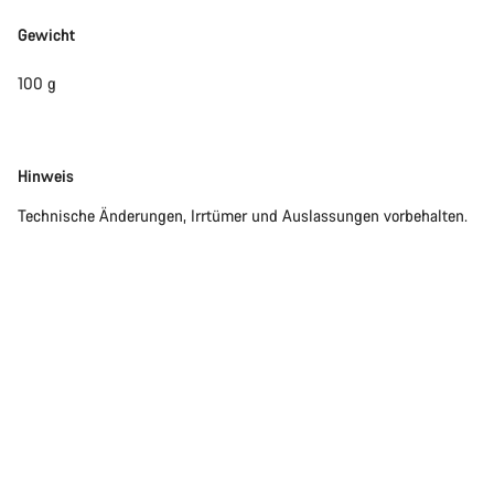
Gewicht
100 g
Disclaimer
Hinweis
Technische Änderungen, Irrtümer und Auslassungen vorbehalten.