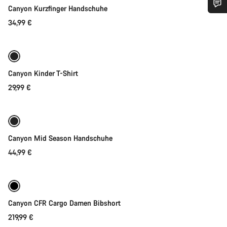
Canyon Kurzfinger Handschuhe
Benötigst du Hilfe?
34,99 €
Schnellauswahl
Unsere Experten stehen dir jetzt im Chat zur Verfügung.
Neu
Canyon Kinder T-Shirt
Chat starten
29,99 €
Schnellauswahl
Schließen
Bereit für jedes Wetter
Neu
Canyon Mid Season Handschuhe
44,99 €
Schnellauswahl
Neue Verfügbarkeiten
Canyon CFR Cargo Damen Bibshort
219,99 €
Schnellauswahl