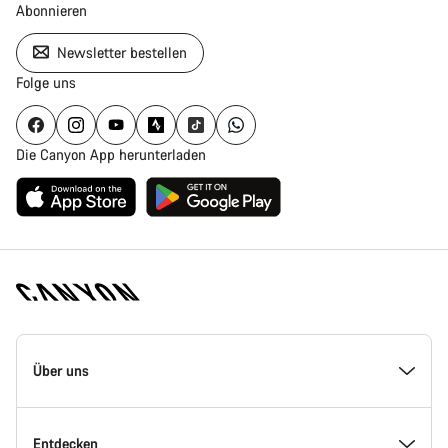
Abonnieren
Newsletter bestellen
Folge uns
Die Canyon App herunterladen
Canyon
Homepage
Über uns
Fußzeile
Inside Canyon
Entdecken