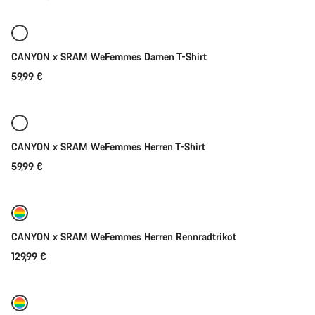
Neuzugänge
Neu
CANYON x SRAM WeFemmes Damen T-Shirt
59,99 €
Schnellauswahl
Neu
CANYON x SRAM WeFemmes Herren T-Shirt
59,99 €
Schnellauswahl
Neu
CANYON x SRAM WeFemmes Herren Rennradtrikot
129,99 €
Bald verfügbar
Neu