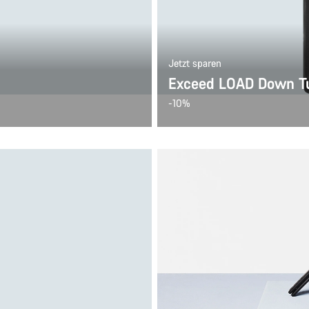
Jetzt sparen
Exceed LOAD Down Tu
-10%