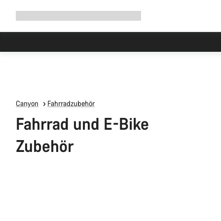
Navigation
Shop
Why Canyon
Ride with us
Service
ausklappen
Hohe Nachfrage in den Werkstä
Canyon
Fahrradzubehör
Fahrrad und E-Bike
Zubehör