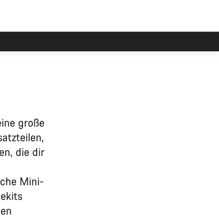
gere Wartezeiten als üblich.
eine große
tzteilen,
n, die dir
t
sche Mini-
ekits
gen