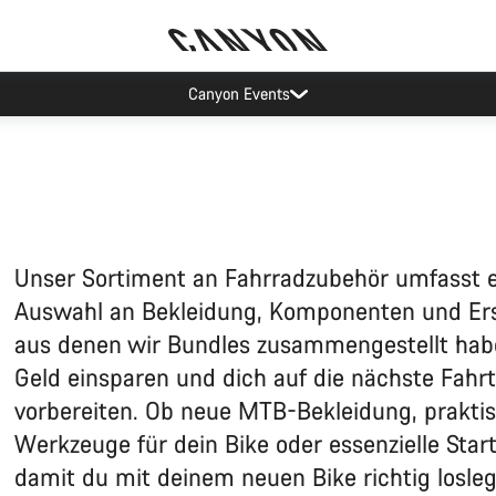
tten: In unseren Standorten in München und Koblenz gibt es derzeit län
Unser Sortiment an Fahrradzubehör umfasst 
Auswahl an Bekleidung, Komponenten und Ersa
aus denen wir Bundles zusammengestellt habe
Geld einsparen und dich auf die nächste Fahr
vorbereiten. Ob neue MTB-Bekleidung, prakti
Werkzeuge für dein Bike oder essenzielle Start
damit du mit deinem neuen Bike richtig losle