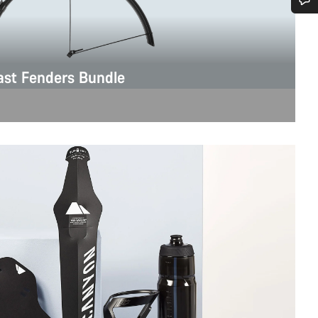
Benötigst du Hilfe?
Unsere Experten stehen dir jetzt im Chat zur Verfügung.
ast Fenders Bundle
Chat starten
Schließen