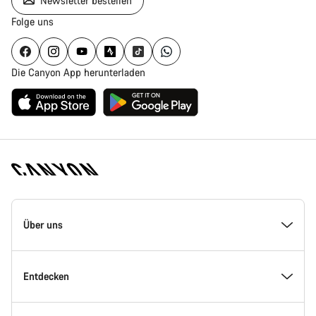
Newsletter bestellen
Folge uns
Die Canyon App herunterladen
Canyon
Homepage
Über uns
Fußzeile
Inside Canyon
Entdecken