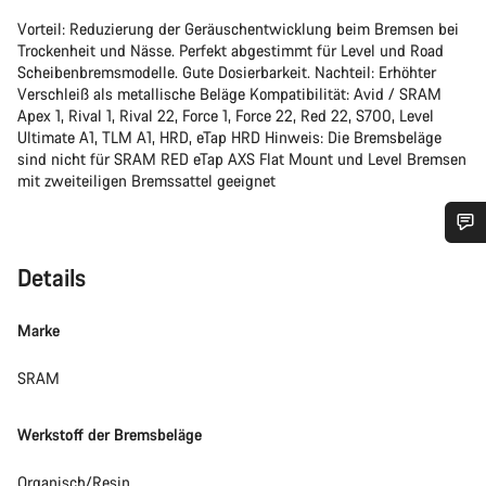
Vorteil: Reduzierung der Geräuschentwicklung beim Bremsen bei
Trockenheit und Nässe. Perfekt abgestimmt für Level und Road
Scheibenbremsmodelle. Gute Dosierbarkeit. Nachteil: Erhöhter
Verschleiß als metallische Beläge Kompatibilität: Avid / SRAM
Apex 1, Rival 1, Rival 22, Force 1, Force 22, Red 22, S700, Level
Ultimate A1, TLM A1, HRD, eTap HRD Hinweis: Die Bremsbeläge
sind nicht für SRAM RED eTap AXS Flat Mount und Level Bremsen
mit zweiteiligen Bremssattel geeignet
Benötigst du Hilfe?
Details
Unsere Experten stehen dir jetzt im Chat zur Verfügung.
Marke
SRAM
Chat starten
Werkstoff der Bremsbeläge
Schließen
Organisch/Resin