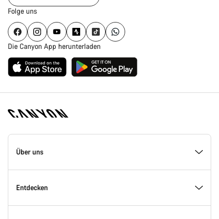
Folge uns
Die Canyon App herunterladen
Canyon
Homepage
Über uns
Fußzeile
Inside Canyon
Entdecken