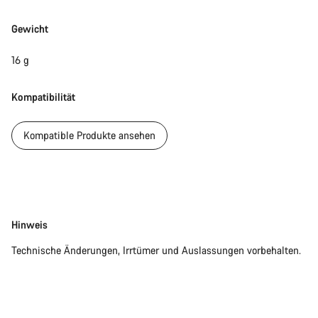
Benötigst du Hilfe?
Gewicht
Unsere Experten stehen dir jetzt im Chat zur Verfügung.
16 g
Chat starten
Kompatibilität
Schließen
Kompatible Produkte ansehen
Disclaimer
Hinweis
Technische Änderungen, Irrtümer und Auslassungen vorbehalten.