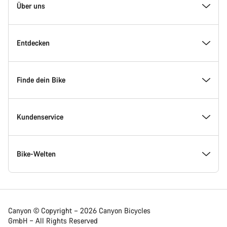
Homepage
Über uns
Fußzeile
Inside Canyon
Entdecken
Innovation bei Canyon
Events
Finde dein Bike
Canyon Factory Racing
Canyon Standorte finden
Modellfinder
Kundenservice
Auszeichnungen
Teams, Athleten & Fahrer
Verfügbare Bikes
Service Center
Bike-Welten
Jobs
News & Storys
Finde deine Canyon Größe
Service-Standorte
Rennräder
Canyon © Copyright – 2026 Canyon Bicycles
GmbH – All Rights Reserved