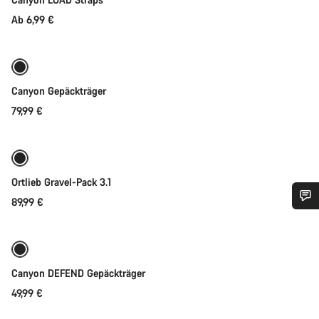
Ab 6,99 €
Bald verfügbar
Canyon Gepäckträger
79,99 €
Bald verfügbar
Ortlieb Gravel-Pack 3.1
89,99 €
Benötigst du Hilfe?
Bald verfügbar
Bereit für jedes Wetter
Unsere Experten stehen dir jetzt im Chat zur Verfügung.
Canyon DEFEND Gepäckträger
49,99 €
Chat starten