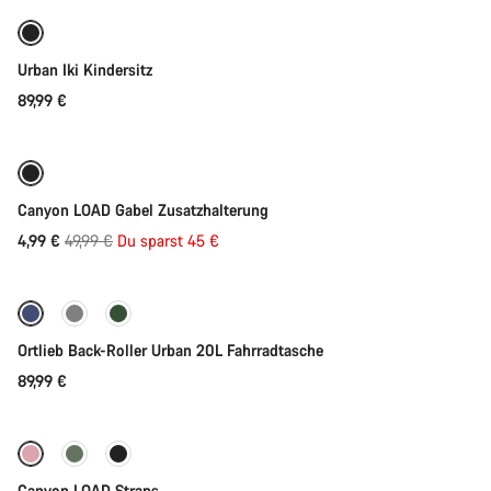
Urban Iki Kindersitz
89,99 €
In den Warenkorb
-90%
Canyon LOAD Gabel Zusatzhalterung
Ursprungspreis
4,99 €
49,99 €
Du sparst 45 €
In den Warenkorb
Ortlieb Back-Roller Urban 20L Fahrradtasche
89,99 €
Schnellauswahl
Canyon LOAD Straps