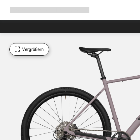
Navigation
Shop
Why Canyon
Ride with us
Service
ausklappen
Vergrößern