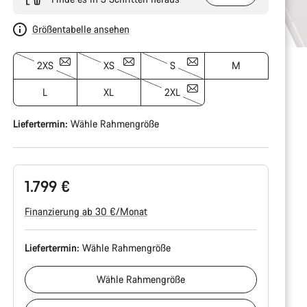
Größentabelle ansehen
2XS
XS
S
M
L
XL
2XL
Liefertermin:
Wähle
Rahmengröße
1.799 €
Finanzierung ab 30 €/Monat
Liefertermin:
Wähle
Rahmengröße
Wähle
Rahmengröße