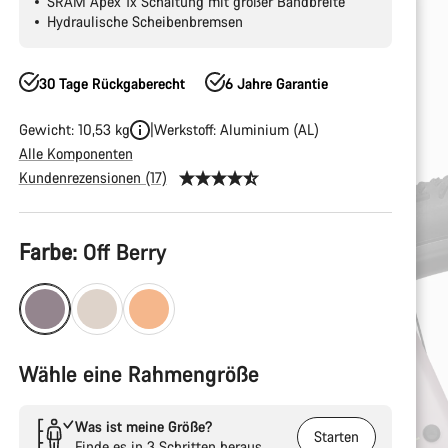
SRAM Apex 1x Schaltung mit großer Bandbreite
Hydraulische Scheibenbremsen
30 Tage Rückgaberecht
6 Jahre Garantie
Gewicht: 10,53 kg
Werkstoff: Aluminium (AL)
Alle Komponenten
Kundenrezensionen (17)
Produktkonfiguration
Farbe:
Off Berry
Wähle eine Rahmengröße
Was ist meine Größe?
Starten
Finde es in 3 Schritten heraus