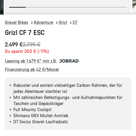
Gravel Bikes
Adventure
Grizl
CF
Grizl CF 7 ESC
Ursprungspreis
2.499 €
2.799 €
Du sparst 300 € (-11%)
Leasing ab 1.679 €* mit z.B.
Finanzierung ab 42 €/Monat
Robuster und extrem vielseitiger Carbon-Rahmen, der für
jedes Abenteuer startklar ist
Mit zahlreichen Befestigungs- und Aufnahmepunkten für
Taschen und Gepäckträger
Full Mounty Cockpit
Shimano GRX Mullet-Antrieb
DT Swiss Gravel-Laufradsatz