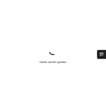
Benötigst du Hilfe?
Inhalte werden geladen
Unsere Experten stehen dir jetzt im Chat zur Verfügung.
Chat starten
Schließen