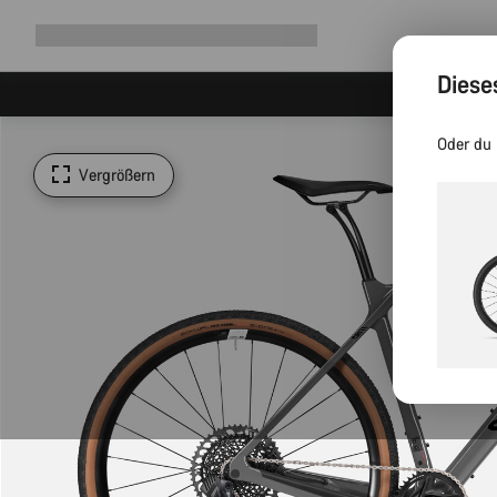
Navigation
Shop
Why Canyon
Ride with us
Service
ausklappen
Diese
Oder du 
Vergrößern