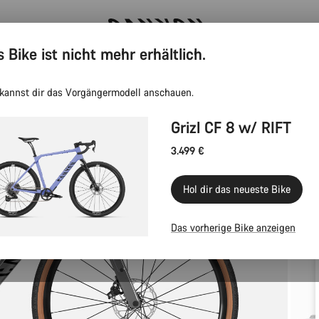
s Bike ist nicht mehr erhältlich.
Spare mit dem Canyon Newsletter
kannst dir das Vorgängermodell anschauen.
Grizl CF 8 w/ RIFT
3.499 €
Hol dir das neueste Bike
Das vorherige Bike anzeigen