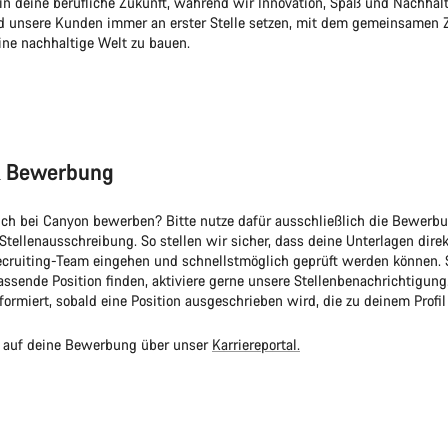
 in deine berufliche Zukunft, während wir Innovation, Spaß und Nachhalt
nd unsere Kunden immer an erster Stelle setzen, mit dem gemeinsamen Zi
eine nachhaltige Welt zu bauen.
& Bewerbung
ch bei Canyon bewerben? Bitte nutze dafür ausschließlich die Bewerbu
 Stellenausschreibung. So stellen wir sicher, dass deine Unterlagen dire
cruiting-Team eingehen und schnellstmöglich geprüft werden können. S
assende Position finden, aktiviere gerne unsere Stellenbenachrichtigung
ormiert, sobald eine Position ausgeschrieben wird, die zu deinem Profil
s auf deine Bewerbung über unser
Karriereportal.