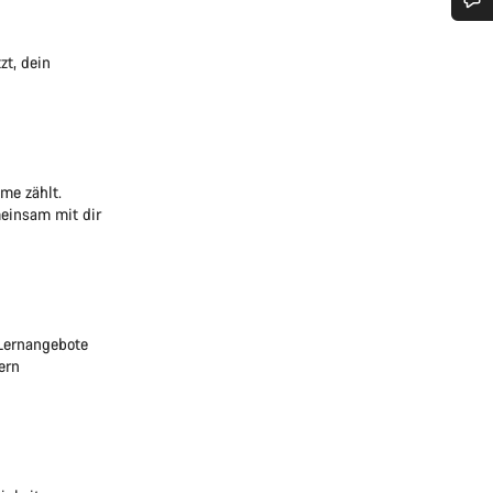
Benötigst du Hilfe?
zt, dein
Unsere Experten stehen dir jetzt im Chat zur Verfügung.
Chat starten
me zählt.
meinsam mit dir
Schließen
 Lernangebote
ern