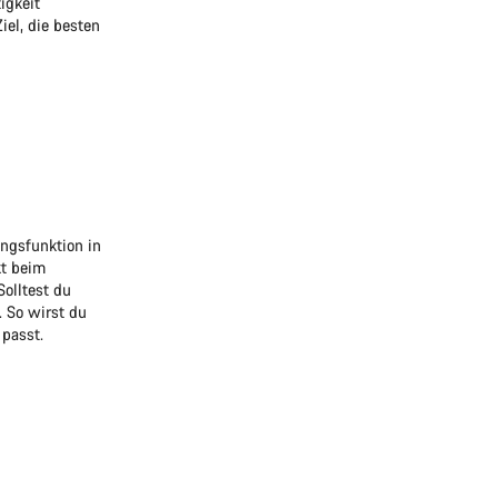
igkeit
el, die besten
ngsfunktion in
kt beim
olltest du
. So wirst du
 passt.