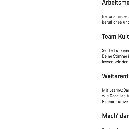
Arbeitsmo
Bei uns findes
berufliches un
Team Kult
Sei Teil unsere
Deine Stimme i
lassen wir den
Weiterent
Mit Learn@Cany
wie GoodHabitz
Eigeninitiative
Mach’ den