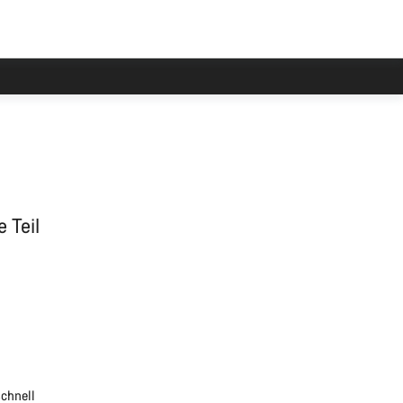
gere Wartezeiten als üblich.
 Teil
schnell