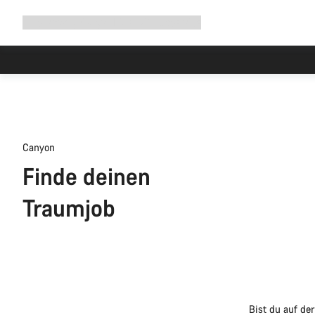
Navigation
Shop
Why Canyon
Ride with us
Service
ausklappen
Hohe Nachfrage in den Werkstä
Canyon
Finde deinen
Traumjob
Bist du auf de