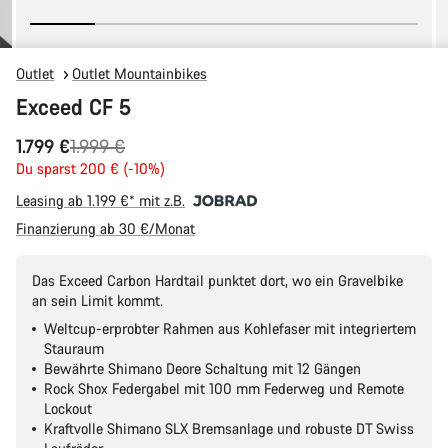
Outlet
Outlet Mountainbikes
Exceed CF 5
Ursprungspreis
1.799 €
1.999 €
Du sparst 200 € (-10%)
Leasing ab 1.199 €* mit z.B.
Finanzierung ab 30 €/Monat
Das Exceed Carbon Hardtail punktet dort, wo ein Gravelbike
an sein Limit kommt.
Weltcup-erprobter Rahmen aus Kohlefaser mit integriertem
Stauraum
Bewährte Shimano Deore Schaltung mit 12 Gängen
Rock Shox Federgabel mit 100 mm Federweg und Remote
Lockout
Kraftvolle Shimano SLX Bremsanlage und robuste DT Swiss