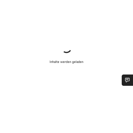
Inhalte werden geladen
Benötigst du Hilfe?
Unsere Experten stehen dir jetzt im Chat zur Verfügung.
Chat starten