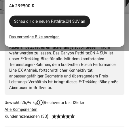
Ab 2.999,00 €
Schau dir die neuen Pathlite:ON SUV an
Pathlite:ON 4 SUV
Das vorherige Bike anzeigen
Du träumst schon lange von großen Abenteuern auf zwei
Rädern? Jetzt ist es einfacher als je zuvor, diesen Traum
wahr werden zu lassen. Das Canyon Pathlite:ON 4 SUV ist
unser E-Trekking Bike für alle. Mit dem komfortablen
Tiefeinsteiger-Rahmen, dem kraftvollen Bosch Performance
Line CX Antrieb, fortschrittlicher Konnektivität,
anpassungsfähiger Geometrie und überragendem Preis-
Leistungs-Verhältnis ist bringt dieses E-Trekking-Bike große
Abenteuer in Griffweite.
Gewicht: 25,94 kg
Reichweite bis: 125 km
Alle Komponenten
Kundenrezensionen (33)