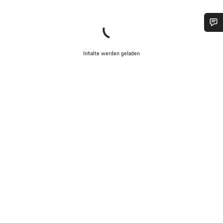
Benötigst du Hilfe?
Inhalte werden geladen
Unsere Experten stehen dir jetzt im Chat zur Verfügung.
Chat starten
Schließen