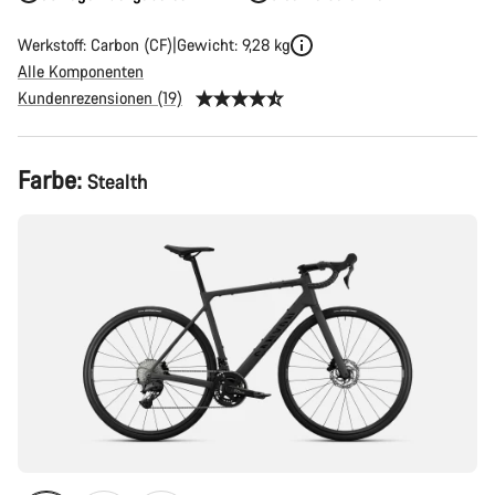
Werkstoff: Carbon (CF)
Gewicht: 9,28 kg
Alle Komponenten
Kundenrezensionen (19)
Produktkonfiguration
Farbe:
Stealth