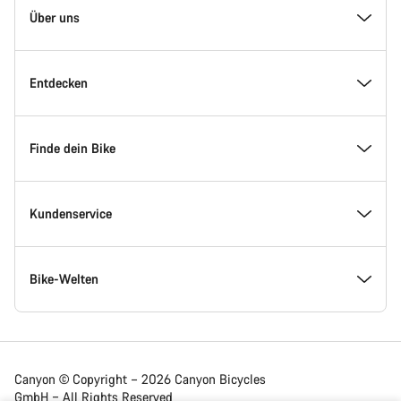
Homepage
Über uns
Fußzeile
Inside Canyon
Entdecken
Innovation bei Canyon
Events
Finde dein Bike
Canyon Factory Racing
Canyon Standorte finden
Modellfinder
Kundenservice
Auszeichnungen
Teams, Athleten & Fahrer
Verfügbare Bikes
Service Center
Bike-Welten
Jobs
News & Storys
Finde deine Canyon Größe
Service-Standorte
Rennräder
Canyon © Copyright – 2026 Canyon Bicycles
GmbH – All Rights Reserved