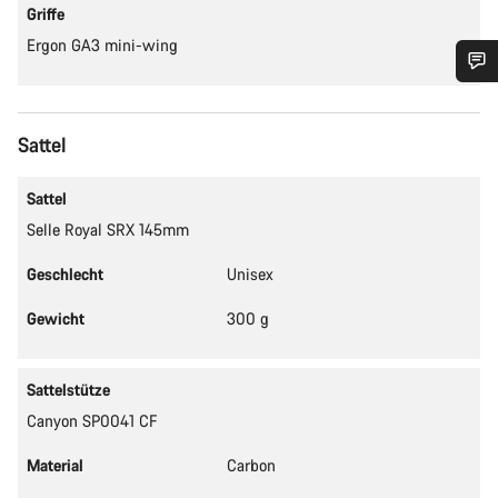
Griffe
Ergon GA3 mini-wing
Benötigst du Hilfe?
Sattel
Unsere Experten stehen dir jetzt im Chat zur Verfügung.
Sattel
Selle Royal SRX 145mm
Chat starten
Geschlecht
Unisex
Schließen
Gewicht
300 g
Sattelstütze
Canyon SP0041 CF
Material
Carbon