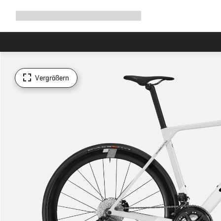
Navigation
Shop
Why Canyon
Ride with us
Service
ausklappen
Vergrößern