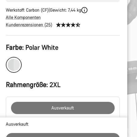
Werkstoff: Carbon (CF)
Gewicht: 7,44 kg
Alle Komponenten
Kundenrezensionen (25)
Produktkonfiguration
Farbe:
Polar White
Rahmengröße:
2XL
Ausverkauft
Kaufargumente
Ausverkauft