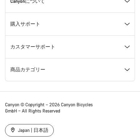
受賞歴
Canyonについて
採用情報
ニュース＆ストーリー
購入サポート
ニュースルーム
ヒントとアドバイス
おすすめモデル診断
カスタマーサポート
利用規約
Canyon本社旗艦店のご案内
在庫ありのバイク
サポートセンター
商品カテゴリー
特定商法取引法に基づく表示
メンバー特典
フレームサイズ診断
メンテナンス・納車・試乗 拠点
ロード
Canyon © Copyright – 2026 Canyon Bicycles
GmbH – All Rights Reserved
個人情報保護方針
Canyon App
バイク比較
配送・送料・関税・消費税
グラベル
Japan | 日本語
コンプライアンス
サイトマップ
各種お支払方法
マウンテン