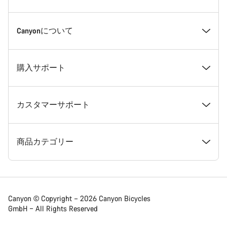
受賞歴
Canyonについて
採用情報
ニュース＆ストーリー
購入サポート
ニュースルーム
ヒントとアドバイス
おすすめモデル診断
カスタマーサポート
利用規約
Canyon本社旗艦店のご案内
在庫ありのバイク
サポートセンター
商品カテゴリー
特定商法取引法に基づく表示
メンバー特典
フレームサイズ診断
メンテナンス・納車・試乗 拠点
ロード
Canyon © Copyright – 2026 Canyon Bicycles
GmbH – All Rights Reserved
個人情報保護方針
Canyon App
バイク比較
配送・送料・関税・消費税
グラベル