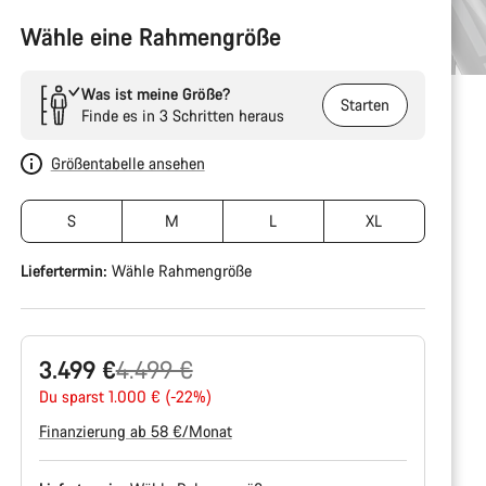
Wähle eine Rahmengröße
Was ist meine Größe?
Starten
Finde es in 3 Schritten heraus
Größentabelle ansehen
S
M
L
XL
Liefertermin:
Wähle
Rahmengröße
Ursprungspreis
3.499 €
4.499 €
Du sparst 1.000 € (-22%)
Finanzierung ab 58 €/Monat