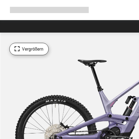
Navigation
Shop
Why Canyon
Ride with us
Service
ausklappen
Vergrößern