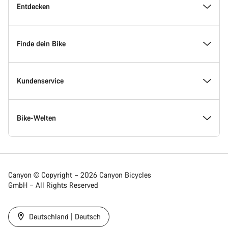
Inside Canyon
Entdecken
Innovation bei Canyon
Events
Finde dein Bike
Canyon Factory Racing
Canyon Standorte finden
Modellfinder
Kundenservice
Auszeichnungen
Teams, Athleten & Fahrer
Verfügbare Bikes
Service Center
Bike-Welten
Jobs
News & Storys
Finde deine Canyon Größe
Service-Standorte
Rennräder
Canyon © Copyright – 2026 Canyon Bicycles
GmbH – All Rights Reserved
Canyon Newsroom
Tipps & Ratschläge
Bikevergleich
Versand
Gravel Bikes
Deutschland | Deutsch