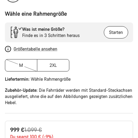
Wähle eine Rahmengröße
Was ist meine Größe?
Starten
Finde es in 3 Schritten heraus
Größentabelle ansehen
M
2XL
Liefertermin:
Wähle
Rahmengröße
Zubehör-Update:
Die Fahrräder werden mit Standard-Steckachsen
ausgeliefert, ohne die auf den Abbildungen gezeigten zusätzlichen
Hebel.
Ursprungspreis
999 €
1.099 €
Du sparst 100 € (-9%)