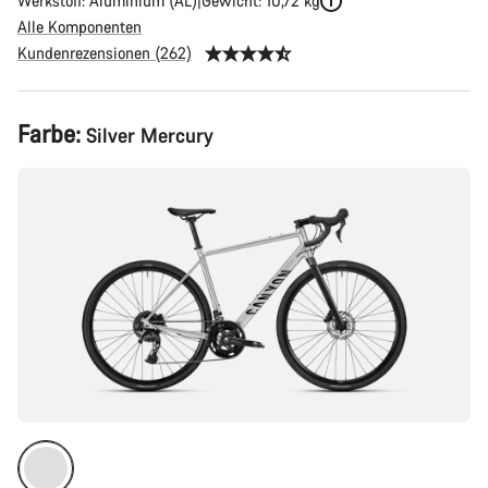
Werkstoff: Aluminium (AL)
Gewicht: 10,72 kg
Alle Komponenten
Kundenrezensionen (262)
Produktkonfiguration
Farbe:
Silver Mercury