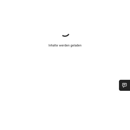
Inhalte werden geladen
Benötigst du Hilfe?
Unsere Experten stehen dir jetzt im Chat zur Verfügung.
Chat starten