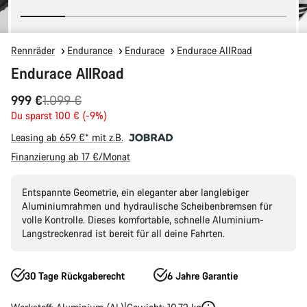
Rennräder
Endurance
Endurace
Endurace AllRoad
Endurace AllRoad
Ursprungspreis
999 €
1.099 €
Du sparst 100 € (-9%)
Leasing ab 659 €* mit z.B.
Finanzierung ab 17 €/Monat
Entspannte Geometrie, ein eleganter aber langlebiger
Aluminiumrahmen und hydraulische Scheibenbremsen für
volle Kontrolle. Dieses komfortable, schnelle Aluminium-
Langstreckenrad ist bereit für all deine Fahrten.
30 Tage Rückgaberecht
6 Jahre Garantie