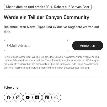
Melde dich an und erhalte 10 % Rabatt auf Canyon Gear
Werde ein Teil der Canyon Community
Die aktuellsten News, Tipps und exklusive Angebote warten auf
dich.
E-Mail-Adresse
Anmelden
Per Klick auf „Anmelden“ willige ich ein, den Canyon-Newsletter unter Verwendung
meiner E-Mail-Adresse zu erhalten. Diese Einwilligung ist jederzeit mit Wirkung für
die Zukunft widerrufbar, am einfachsten über die Links am Ende jedes Newsletters.
Weitere Informationen hierzu finden sich in unserer
Datenschutzerklärung
.
Folge uns