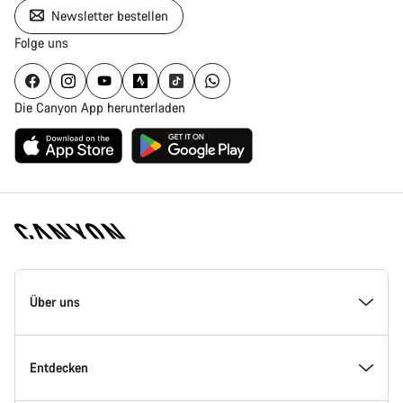
Newsletter bestellen
Folge uns
Die Canyon App herunterladen
Canyon
Homepage
Über uns
Fußzeile
Inside Canyon
Entdecken