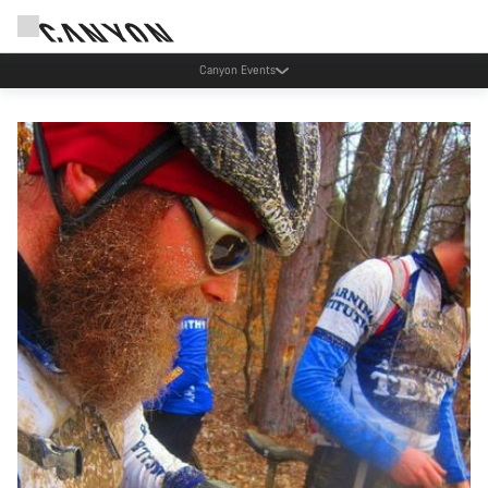
Hohe Nachfrage in den Werkstätten: In unseren Standorten in München und
Koblenz gibt es derzeit längere Wartezeiten als üblich.