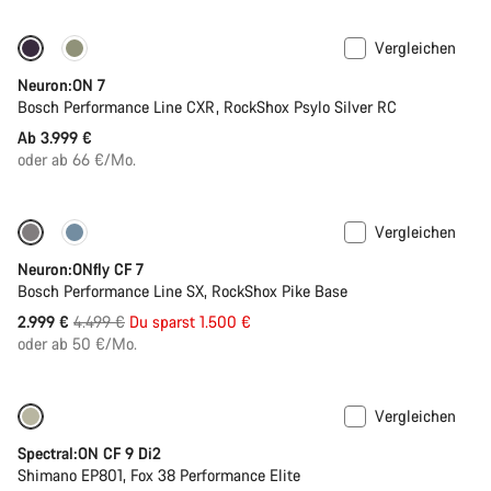
Vergleichen
Neu
Neuron:ON 7
Bosch Performance Line CXR, RockShox Psylo Silver RC
Ab 3.999 €
oder ab 66 €/Mo.
Vergleichen
Nur verfügbar in L | XL
-33%
Neuron:ONfly CF 7
Bosch Performance Line SX, RockShox Pike Base
Ursprungspreis
2.999 €
4.499 €
Du sparst 1.500 €
oder ab 50 €/Mo.
Vergleichen
-10%
Spectral:ON CF 9 Di2
Shimano EP801, Fox 38 Performance Elite