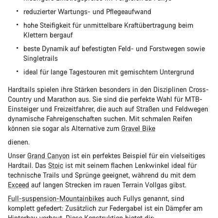
reduzierter Wartungs- und Pflegeaufwand
hohe Steifigkeit für unmittelbare Kraftübertragung beim
Klettern bergauf
beste Dynamik auf befestigten Feld- und Forstwegen sowie
Singletrails
ideal für lange Tagestouren mit gemischtem Untergrund
Hardtails spielen ihre Stärken besonders in den Disziplinen Cross-
Country und Marathon aus. Sie sind die perfekte Wahl für MTB-
Einsteiger und Freizeitfahrer, die auch auf Straßen und Feldwegen
dynamische Fahreigenschaften suchen. Mit schmalen Reifen
können sie sogar als Alternative zum
Gravel Bike
dienen.
Unser
Grand Canyon
ist ein perfektes Beispiel für ein vielseitiges
Hardtail. Das
Stoic
ist mit seinem flachen Lenkwinkel ideal für
technische Trails und Sprünge geeignet, während du mit dem
Exceed
auf langen Strecken im rauen Terrain Vollgas gibst.
Full-suspension-Mountainbikes
auch Fullys genannt, sind
komplett gefedert: Zusätzlich zur Federgabel ist ein Dämpfer am
Hinterbau verbaut. Diese Konstruktion bietet dir: