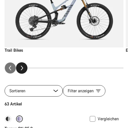
Trail Bikes
E
Sortieren
Filter anzeigen
63 Artikel
Vergleichen
-22%