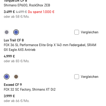
Torque:ON CF 8
Shimano EP600, RockShox ZEB
Ursprungspreis
3.499 €
4.499 €
Du sparst 1.000 €
oder ab 58 €/Mo.
Vergleichen
Neu
Lux Trail CF 8
FOX 36 SL Performance Elite Grip X 140 mm Federgabel, SRAM
GX Eagle AXS Antrieb
4.999 €
oder ab 83 €/Mo.
Vergleichen
Dropper Post
Neu
Exceed CF 9
FOX 32 SC Factory, Shimano XT Di2
3.999 €
oder ab 66 €/Mo.