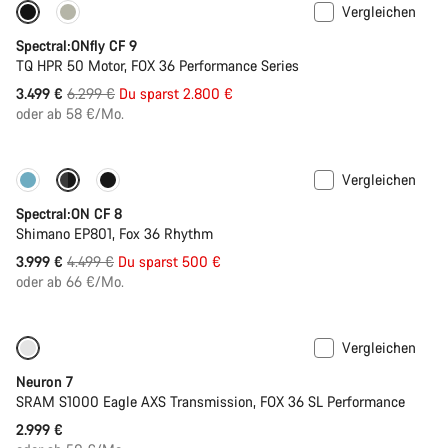
Vergleichen
Nur verfügbar in L | XL
-44%
Spectral:ONfly CF 9
TQ HPR 50 Motor, FOX 36 Performance Series
Ursprungspreis
3.499 €
6.299 €
Du sparst 2.800 €
oder ab 58 €/Mo.
Vergleichen
-11%
Neue Farbe verfügbar
Spectral:ON CF 8
Shimano EP801, Fox 36 Rhythm
Ursprungspreis
3.999 €
4.499 €
Du sparst 500 €
oder ab 66 €/Mo.
Vergleichen
SRAM AXS
Neuron 7
SRAM S1000 Eagle AXS Transmission, FOX 36 SL Performance
2.999 €