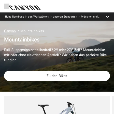
Hohe Nachfrage in den Werkstätten: In unseren Standorten in München und
Koblenz gibt es derzeit längere Wartezeiten als üblich.
Canyon
Mountainbikes
Mountainbikes
Full-Suspension oder Hardtail? 29 oder 27,5 Zoll? Mountainbike
mit oder ohne elektrischen Antrieb? Wir haben das perfekte Bike
für dich.
Zu den Bikes